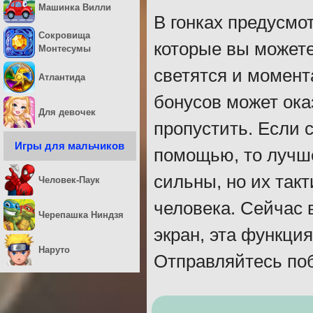
Машинка Вилли
В гонках предусмо
Сокровища
которые вы можете
Монтесумы
светятся и момент
Атлантида
бонусов может ока
Для девочек
пропустить. Если 
Игры для мальчиков
помощью, то лучше
сильны, но их так
Человек-Паук
человека. Сейчас 
Черепашка Ниндзя
экран, эта функция
Наруто
Отправляйтесь по