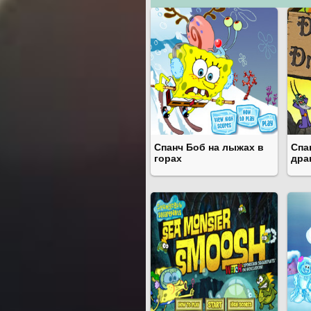
Спанч Боб на лыжах в
Спа
горах
дра