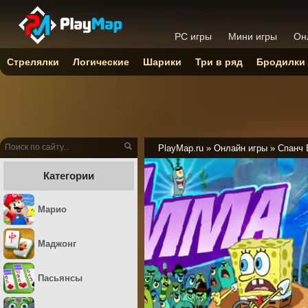
PC игры
Мини игры
Он
Стрелялки
Логические
Шарики
Три в ряд
Бродилки
PlayMap.ru
»
Онлайн игры
»
Спанч 
Категории
Марио
Маджонг
Пасьянсы