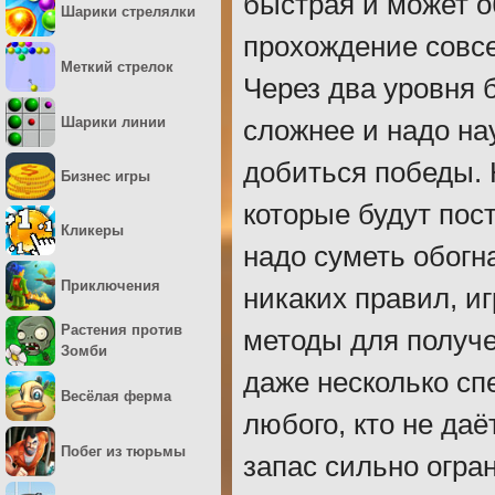
быстрая и может о
Шарики стрелялки
прохождение совсе
Меткий стрелок
Через два уровня б
Шарики линии
сложнее и надо на
добиться победы. 
Бизнес игры
которые будут пос
Кликеры
надо суметь обогна
Приключения
никаких правил, и
Растения против
методы для получе
Зомби
даже несколько сп
Весёлая ферма
любого, кто не даё
Побег из тюрьмы
запас сильно огра