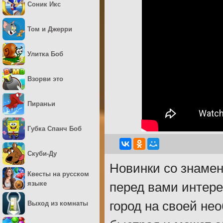
Соник Икс
Том и Джерри
Улитка Боб
Взорви это
Пираньи
Губка Спанч Боб
Скуби-Ду
Новинки со знамен
Квесты на русском
языке
перед вами интере
город на своей не
Выход из комнаты