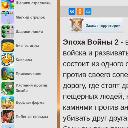
Шарики стрелялки
Меткий стрелок
Захват территории
Шарики линии
Эпоха Войны 2
- 
Бизнес игры
войска и развиват
Кликеры
состоит из одного 
против своего соп
Приключения
дорогу, где стоят 
Растения против
Зомби
пещерных людей, к
Весёлая ферма
камнями против ан
убивать друг друга
Побег из тюрьмы