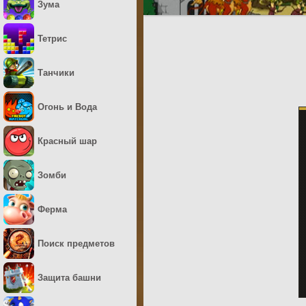
Зума
Тетрис
Танчики
Огонь и Вода
Красный шар
Зомби
Ферма
Поиск предметов
Защита башни