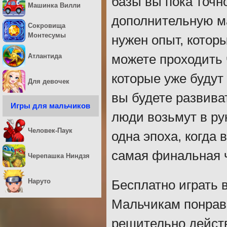
базы вы пока точн
Машинка Вилли
дополнительную ма
Сокровища
Монтесумы
нужен опыт, котор
Атлантида
можете проходить 
которые уже будут
Для девочек
вы будете развива
Игры для мальчиков
люди возьмут в ру
Человек-Паук
одна эпоха, когда 
самая финальная 
Черепашка Ниндзя
Наруто
Бесплатно играть 
Мальчикам понрави
решительно действ