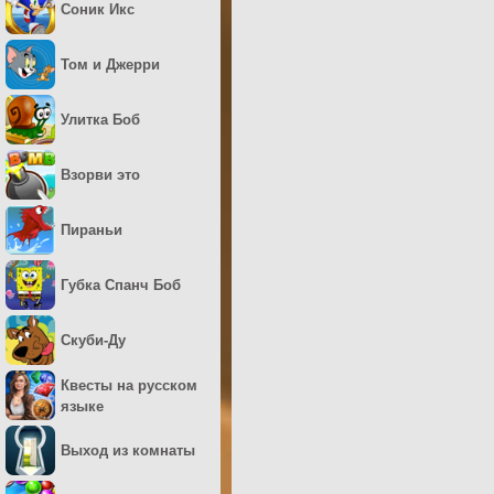
Соник Икс
Том и Джерри
Улитка Боб
Взорви это
Пираньи
Губка Спанч Боб
Скуби-Ду
Квесты на русском
языке
Выход из комнаты