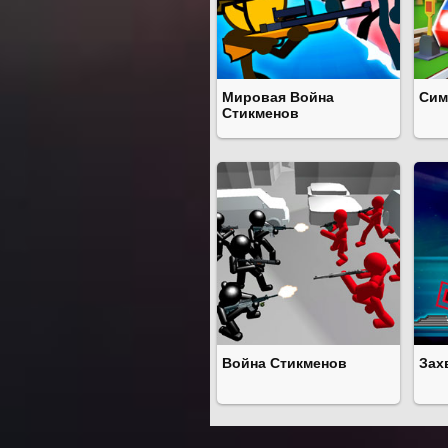
Мировая Война
Сим
Стикменов
Война Стикменов
Зах