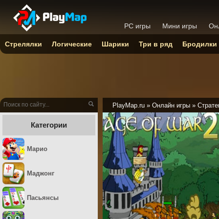
PC игры
Мини игры
Он
Стрелялки
Логические
Шарики
Три в ряд
Бродилки
PlayMap.ru
»
Онлайн игры
»
Страте
Категории
Марио
Маджонг
Пасьянсы