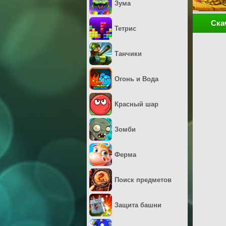
Зума
Ска
Тетрис
Танчики
Огонь и Вода
Красный шар
Зомби
Ферма
Поиск предметов
Защита башни