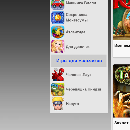
Машинка Вилли
Сокровища
Монтесумы
Атлантида
Именем
Для девочек
Игры для мальчиков
Человек-Паук
Черепашка Ниндзя
Наруто
Захват