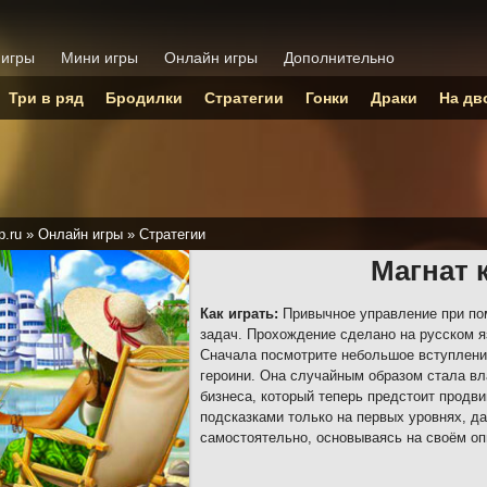
 игры
Мини игры
Онлайн игры
Дополнительно
Три в ряд
Бродилки
Стратегии
Гонки
Драки
На дв
p.ru
»
Онлайн игры
»
Стратегии
Магнат 
Как играть:
Привычное управление при по
задач. Прохождение сделано на русском я
Сначала посмотрите небольшое вступление
героини. Она случайным образом стала в
бизнеса, который теперь предстоит продви
подсказками только на первых уровнях, д
самостоятельно, основываясь на своём оп