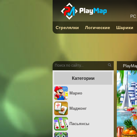
PC
Стрелялки
Логические
Шарики
PlayMa
Категории
Марио
Маджонг
Пасьянсы