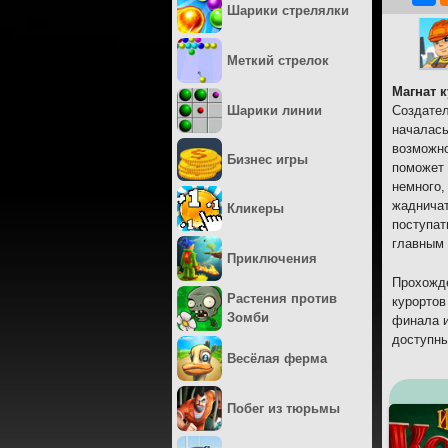
Шарики стрелялки
Меткий стрелок
Магнат 
Шарики линии
Создател
началась
возможно
Бизнес игры
поможет 
немного,
жадничат
Кликеры
поступат
главным 
Приключения
Прохожде
Растения против
курортов
Зомби
финала и
доступны
Весёлая ферма
Побег из тюрьмы