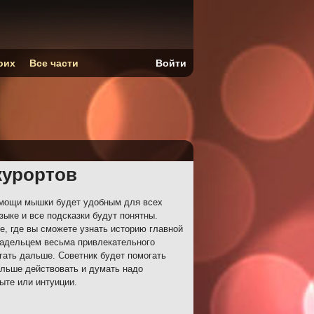
оих
Все части
Войти
курортов
мощи мышки будет удобным для всех
зыке и все подсказки будут понятны.
, где вы сможете узнать историю главной
ладельцем весьма привлекательного
гать дальше. Советник будет помогать
альше действовать и думать надо
ыте или интуиции.