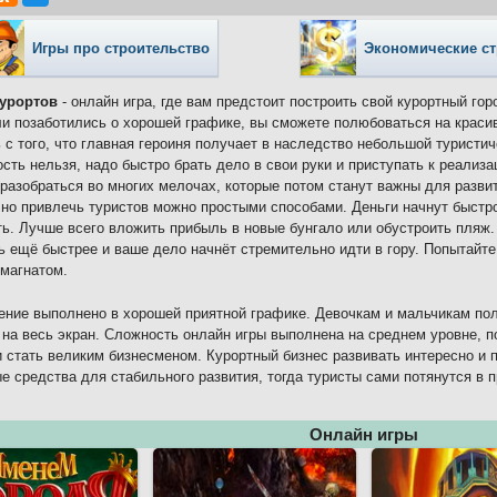
Игры про строительство
Экономические ст
курортов
- онлайн игра, где вам предстоит построить свой курортный го
и позаботились о хорошей графике, вы сможете полюбоваться на красив
 с того, что главная героиня получает в наследство небольшой туристич
сть нельзя, надо быстро брать дело в свои руки и приступать к реализа
разобраться во многих мелочах, которые потом станут важны для разви
 но привлечь туристов можно простыми способами. Деньги начнут быстро
ь. Лучше всего вложить прибыль в новые бунгало или обустроить пляж
ь ещё быстрее и ваше дело начнёт стремительно идти в гору. Попытайте
магнатом.
ние выполнено в хорошей приятной графике. Девочкам и мальчикам пол
 на весь экран. Сложность онлайн игры выполнена на среднем уровне, 
 стать великим бизнесменом. Курортный бизнес развивать интересно и 
е средства для стабильного развития, тогда туристы сами потянутся в 
Онлайн игры