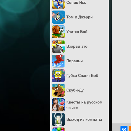
Соник Икс
Том и Джерри
Улитка Боб
Взорви это
Пираньи
Губка Спанч Боб
Скуби-Ду
Квесты на русском
языке
Выход из комнаты