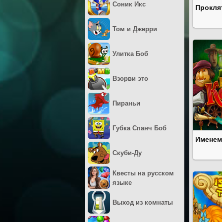
Соник Икс
Прокля
Том и Джерри
Улитка Боб
Взорви это
Пираньи
Губка Спанч Боб
Именем
Скуби-Ду
Квесты на русском
языке
Выход из комнаты