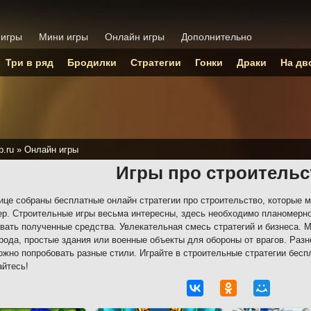
 игры
Мини игры
Онлайн игры
Дополнительно
Три в ряд
Бродилки
Стратегии
Гонки
Драки
На дв
p.ru
»
Онлайн игры
Игры про строительс
ице собраны бесплатные онлайн стратегии про строительство, которые м
р. Строительные игры весьма интересны, здесь необходимо планомерно
вать полученные средства. Увлекательная смесь стратегий и бизнеса. 
рода, простые здания или военные объекты для обороны от врагов. Разн
ожно попробовать разные стили. Играйте в строительные стратегии бесп
айтесь!