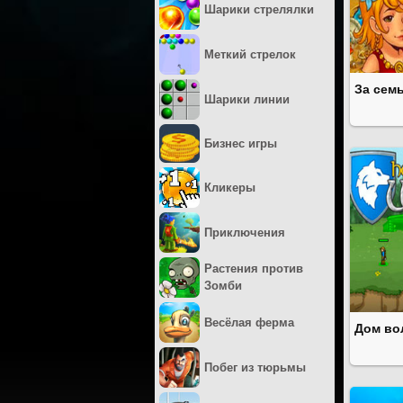
Шарики стрелялки
Меткий стрелок
За сем
Шарики линии
Бизнес игры
Кликеры
Приключения
Растения против
Зомби
Весёлая ферма
Дом во
Побег из тюрьмы