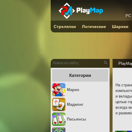
PC
Стрелялки
Логические
Шарики
PlayMa
Категории
На стран
Марио
компьюте
и вклады
целые го
Маджонг
всегда м
и развив
Пасьянсы