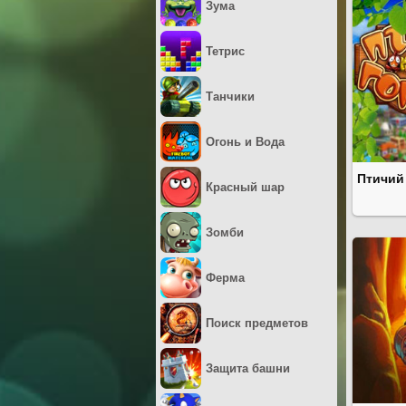
Зума
Тетрис
Танчики
Огонь и Вода
Птичий
Красный шар
Зомби
Ферма
Поиск предметов
Защита башни