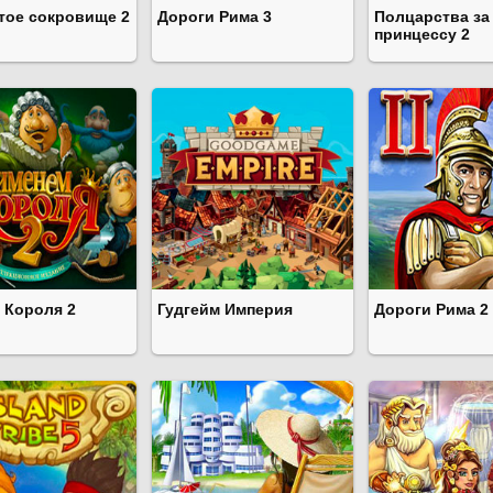
тое сокровище 2
Дороги Рима 3
Полцарства за
принцессу 2
 Короля 2
Гудгейм Империя
Дороги Рима 2