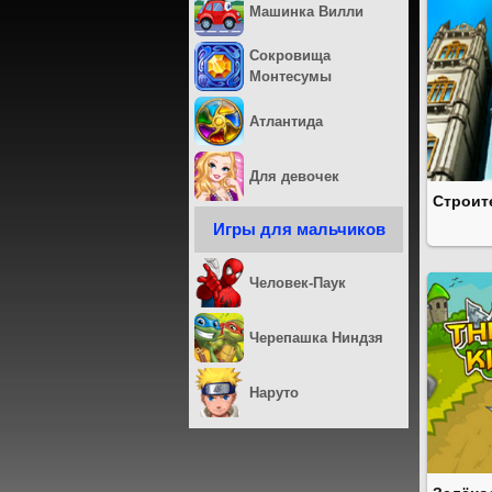
Машинка Вилли
Сокровища
Монтесумы
Атлантида
Для девочек
Строит
Игры для мальчиков
Человек-Паук
Черепашка Ниндзя
Наруто