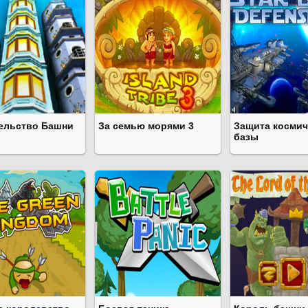
ельство Башни
За семью морями 3
Защита космич
базы