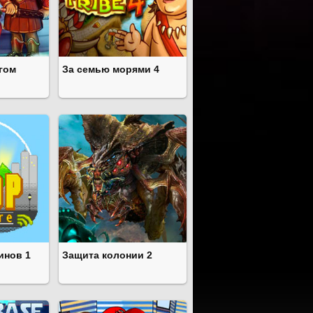
гом
За семью морями 4
инов 1
Защита колонии 2