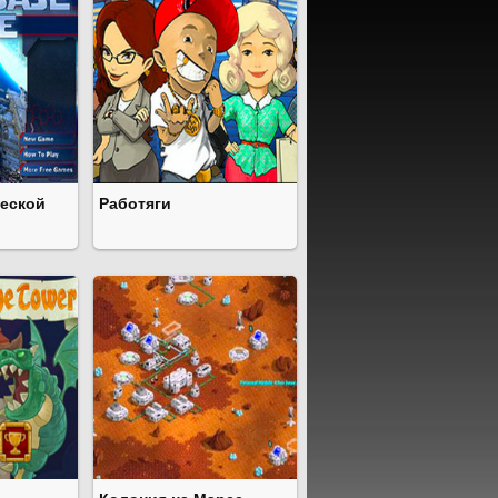
еской
Работяги