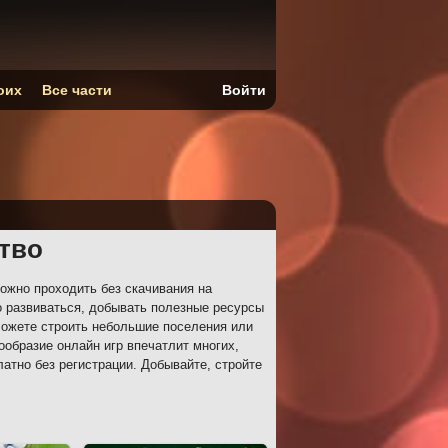
оих
Все части
Войти
тво
ожно проходить без скачивания на
 развиваться, добывать полезные ресурсы
Можете строить небольшие поселения или
ообразие онлайн игр впечатлит многих,
латно без регистрации. Добывайте, стройте