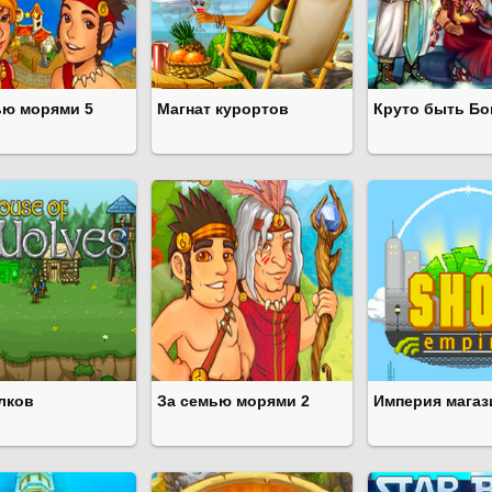
ью морями 5
Магнат курортов
Круто быть Бо
лков
За семью морями 2
Империя магаз