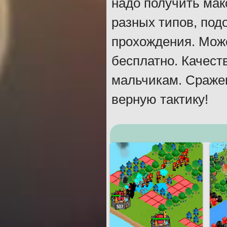
надо получить ма
разных типов, под
прохождения. Може
бесплатно. Качест
мальчикам. Сраже
верную тактику!