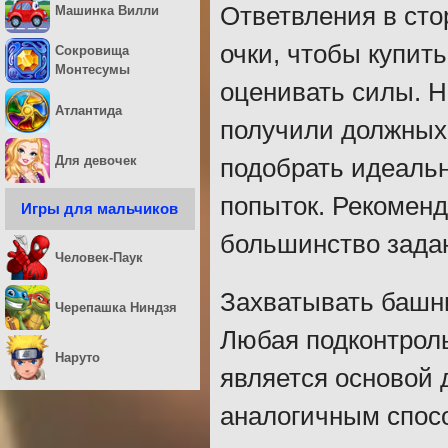
Ответвления в сто
Машинка Вилли
очки, чтобы купит
Сокровища
Монтесумы
оценивать силы. Н
Атлантида
получили должных 
Для девочек
подобрать идеальн
попыток. Рекоменд
Игры для мальчиков
большинство задан
Человек-Паук
Захватывать башн
Черепашка Ниндзя
Любая подконтроль
Наруто
является основой 
аналогичным спосо