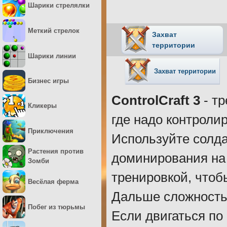
Шарики стрелялки
Меткий стрелок
Захват
территории
Шарики линии
Захват территории
Бизнес игры
ControlCraft 3
- тр
Кликеры
где надо контроли
Приключения
Используйте солда
Растения против
доминирования на 
Зомби
тренировкой, чтоб
Весёлая ферма
Дальше сложность 
Побег из тюрьмы
Если двигаться по 