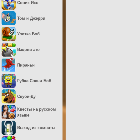
Соник Икс
Том и Джерри
Улитка Боб
Взорви это
Пираньи
Губка Спанч Боб
Скуби-Ду
Квесты на русском
языке
Выход из комнаты