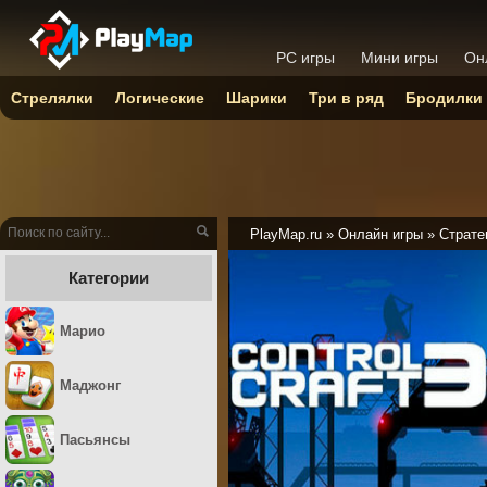
PC игры
Мини игры
Он
Стрелялки
Логические
Шарики
Три в ряд
Бродилки
PlayMap.ru
»
Онлайн игры
»
Страте
Категории
Марио
Маджонг
Пасьянсы