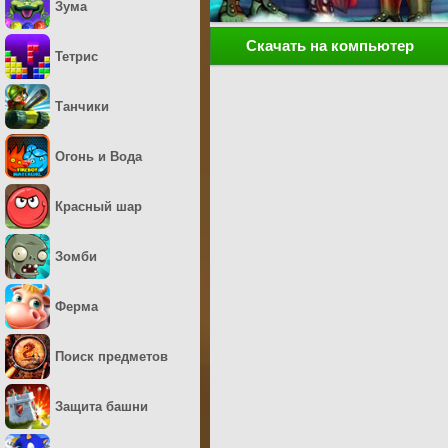
Зума
Скачать на компьютер
Тетрис
Танчики
Огонь и Вода
Красный шар
Зомби
Ферма
Поиск предметов
Защита башни