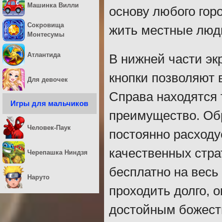
Машинка Вилли
основу любого гор
Сокровища
жить местные люд
Монтесумы
Атлантида
В нижней части эк
кнопки позволяют 
Для девочек
Справа находятся 
Игры для мальчиков
преимущество. Обр
Человек-Паук
постоянно расходу
качественных стра
Черепашка Ниндзя
бесплатно на весь
Наруто
проходить долго, о
достойным божест