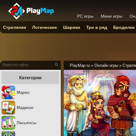
PC игры
Мини игры
Он
Стрелялки
Логические
Шарики
Три в ряд
Бродилки
PlayMap.ru
»
Онлайн игры
»
Страте
Категории
Марио
Маджонг
Пасьянсы