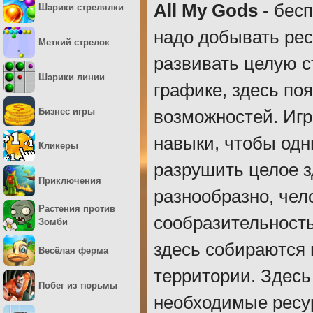
All My Gods
- бесп
Шарики стрелялки
надо добывать рес
Меткий стрелок
развивать целую с
Шарики линии
графике, здесь по
Бизнес игры
возможностей. Иг
навыки, чтобы од
Кликеры
разрушить целое 
Приключения
разнообразно, чел
Растения против
сообразительность
Зомби
здесь собираются 
Весёлая ферма
территории. Здесь
Побег из тюрьмы
необходимые ресу