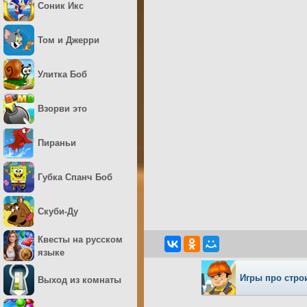
Соник Икс
Том и Джерри
Улитка Боб
Взорви это
Пираньи
Губка Спанч Боб
Скуби-Ду
Квесты на русском
языке
Игры про стро
Выход из комнаты