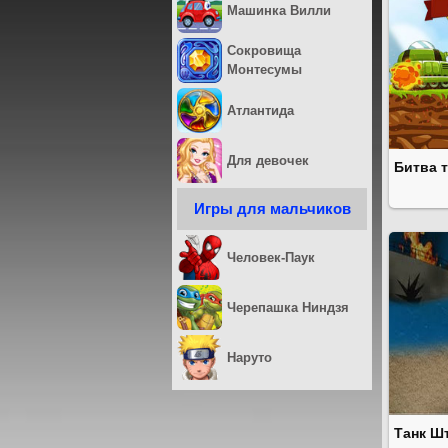
Машинка Вилли
Сокровища
Монтесумы
Атлантида
Для девочек
Битва 
Игры для мальчиков
Человек-Паук
Черепашка Ниндзя
Наруто
Танк Ш