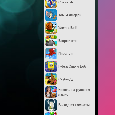
Соник Икс
Том и Джерри
Улитка Боб
Взорви это
Пираньи
Губка Спанч Боб
Скуби-Ду
Квесты на русском
языке
Выход из комнаты