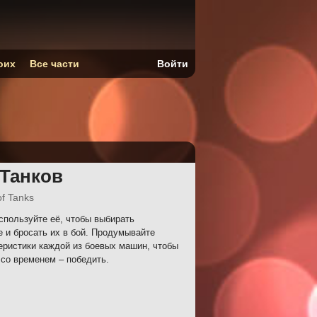
оих
Все части
Войти
 Танков
of Tanks
пользуйте её, чтобы выбирать
 и бросать их в бой. Продумывайте
еристики каждой из боевых машин, чтобы
 со временем – победить.