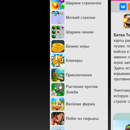
Шарики стрелялки
Меткий стрелок
Шарики линии
Битва Т
карты ра
пушки, п
Бизнес игры
войска и
именно т
Кликеры
игрок за
Здесь ес
взрывающ
Приключения
противни
Растения против
Уничтожа
Зомби
которую 
стратег 
Весёлая ферма
Побег из тюрьмы