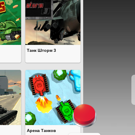
Танк Шторм 3
Арена Танков