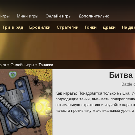
 игры
Мини игры
Онлайн игры
Дополнительно
Три в ряд
Бродилки
Стратегии
Гонки
Драки
На дв
p.ru
»
Онлайн игры
»
Танчики
Битва
Battle 
Как играть:
Понадобится только мышка. Ис
подходящие танки, вызывать подкрепление
оптимальную стратегию и изучайте характ
нанести противнику максимальный урон, а