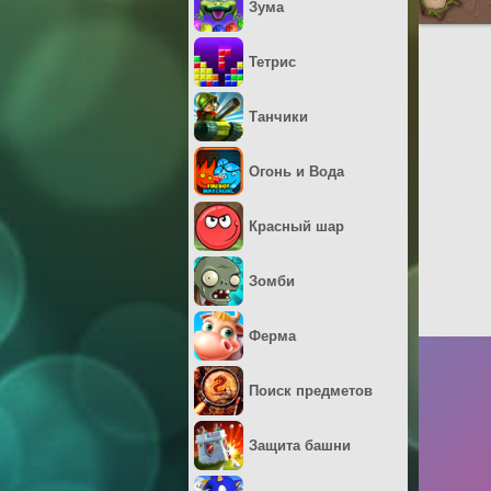
Зума
Тетрис
Танчики
Огонь и Вода
Красный шар
Зомби
Ферма
Поиск предметов
Защита башни