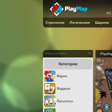
PC
Стрелялки
Логические
Шарики
PlayMa
Категории
Марио
Маджонг
Пасьянсы