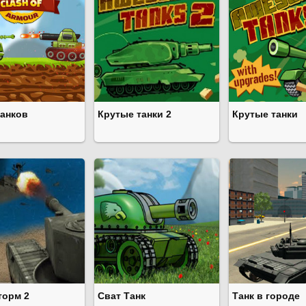
танков
Крутые танки 2
Крутые танки
торм 2
Сват Танк
Танк в городе