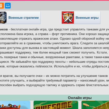
Военные стратегии
Военные игры
анков
- бесплатная онлайн игра, где предстоит управлять танками для у
сположена база игрока, а справа – форт противника. Они хорошо защищ
озволяющие отражать вражеские атаки. Однако одной обороной войну не
 отправляйте их в сражение, чтобы уничтожить врага. Следите за шкалой
анки доступны для вызова в настоящий момент. Шкала заполняется неп
прашивает поддержку, тем более мощный танк сможет получить. Кстати,
ть лазерные танки и обычные, вооруженные ракетами, а также танки-кам
иеся. Не забывайте про поддержку пехоты – небольшие отряды постоянн
ков, которые оказались поблизости. Используйте и их, чтобы добраться 
я врагов, вы получаете очки – их можно потратить на улучшение танко
хотите улучшить, и выбирайте требуемый параметр – наносимый урон, м
способен выбрать подходящую тактику и одержать серию блистательных
Онлайн игры