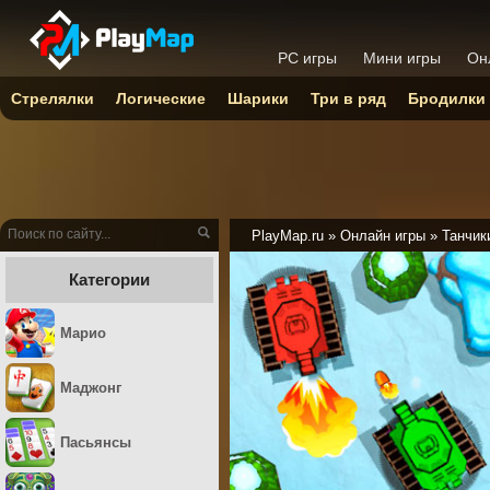
PC игры
Мини игры
Он
Стрелялки
Логические
Шарики
Три в ряд
Бродилки
PlayMap.ru
»
Онлайн игры
»
Танчик
Категории
Марио
Маджонг
Пасьянсы