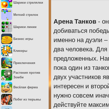
Шарики стрелялки
Меткий стрелок
Арена Танков
- он
Шарики линии
добиваться побед
именно на дуэли –
Бизнес игры
два человека. Для
Кликеры
предложенных. Нап
Приключения
пока один из танко
Растения против
двух участников я
Зомби
интересен и второ
Весёлая ферма
нужно совсем инач
Побег из тюрьмы
действуйте макси