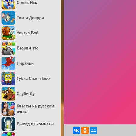
Соник Икс
Том и Джерри
Улитка Боб
Взорви это
Пираньи
Губка Спанч Боб
Скуби-Ду
Квесты на русском
языке
Выход из комнаты