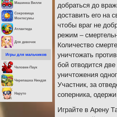
Машинка Вилли
добраться до враж
Сокровища
доставить его на с
Монтесумы
чтобы враг не доб
Атлантида
режим – смертель
Для девочек
Количество смерте
уничтожать против
Игры для мальчиков
бой отводится две
Человек-Паук
уничтожения одног
Черепашка Ниндзя
Участник, за отве
соперника, одержи
Наруто
Играйте в Арену Т