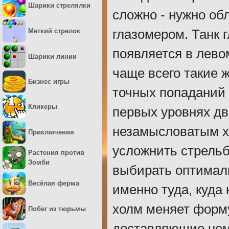
Шарики стрелялки
сложно - нужно об
Меткий стрелок
глазомером. Танк г
появляется в лево
Шарики линии
чаще всего такие 
Бизнес игры
точных попаданий 
Кликеры
первых уровнях д
незамысловатым хо
Приключения
усложнить стрельб
Растения против
Зомби
выбирать оптимал
Весёлая ферма
именно туда, куда
холм меняет форм
Побег из тюрьмы
доставляющие нема