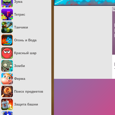
Зума
M
Тетрис
Танчики
Огонь и Вода
Красный шар
Зомби
Ферма
Поиск предметов
Защита башни