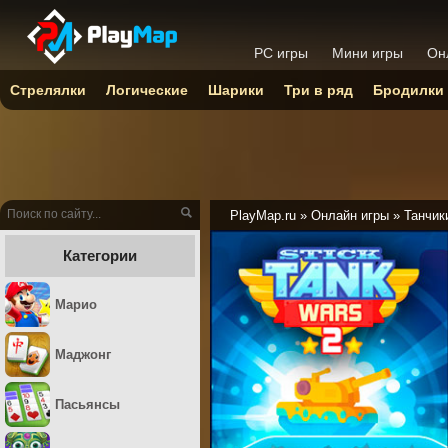
PC игры
Мини игры
Он
Стрелялки
Логические
Шарики
Три в ряд
Бродилки
PlayMap.ru
»
Онлайн игры
»
Танчик
Категории
Марио
Маджонг
Пасьянсы