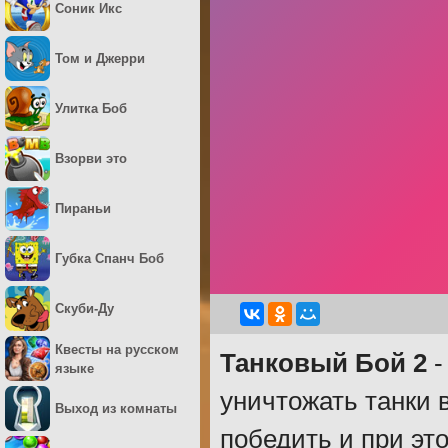
Соник Икс
Том и Джерри
Улитка Боб
Взорви это
Пираньи
Губка Спанч Боб
Скуби-Ду
Квесты на русском
Танковый Бой 2
-
языке
уничтожать танки в
Выход из комнаты
победить и при эт