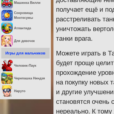
Машинка Вилли
получает ещё и по
Сокровища
расстреливать танк
Монтесумы
уничтожать вертол
Атлантида
танки врага.
Для девочек
Можете играть в Т
Игры для мальчиков
будет проще целит
Человек-Паук
прохождение уровн
Черепашка Ниндзя
на покупку новых 
и другие улучшени
Наруто
становятся очень 
нереально. К тому