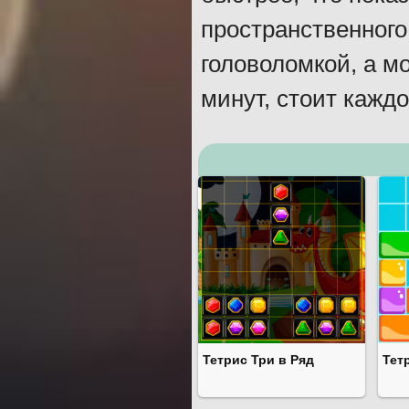
пространственного
головоломкой, а м
минут, стоит кажд
Тетрис Три в Ряд
Тет