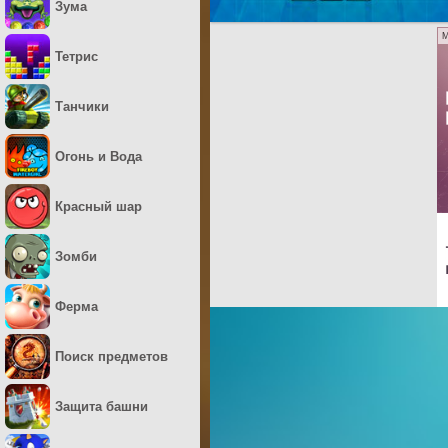
Зума
M
Тетрис
Танчики
Огонь и Вода
Красный шар
Зомби
Ферма
Поиск предметов
Защита башни