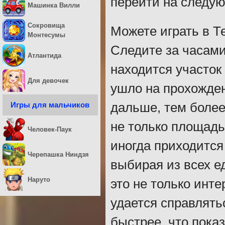
перейти на следу
Машинка Вилли
Сокровища
Можете играть в Т
Монтесумы
Следите за часами
Атлантида
находится участок
Для девочек
ушло на прохожден
Игры для мальчиков
дальше, тем боле
не только площадь 
Человек-Паук
иногда приходится
Черепашка Ниндзя
выбирая из всех е
Наруто
это не только инте
удается справлят
быстрее, что пока