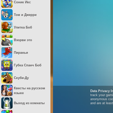
Соник Икс
Том и Джерри
Улитка Боб
Взорви это
Пираньи
Губка Спанч Боб
Скуби-Ду
Квесты на русском
языке
Выход из комнаты