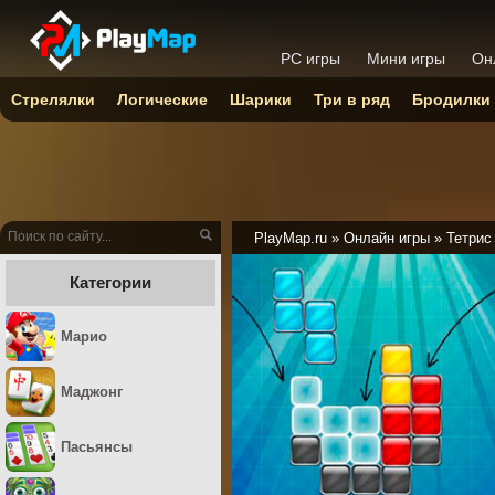
PC игры
Мини игры
Он
Стрелялки
Логические
Шарики
Три в ряд
Бродилки
PlayMap.ru
»
Онлайн игры
»
Тетрис
Категории
Марио
Маджонг
Пасьянсы