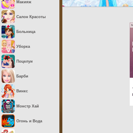
Макияж
Салон Красоты
M
Больница
Уборка
Поцелуи
Барби
Винкс
Монстр Хай
Огонь и Вода