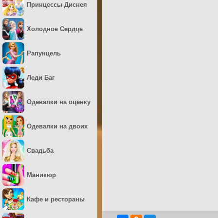
Принцессы Диснея
Холодное Сердце
Рапунцель
Леди Баг
Одевалки на оценку
Одевалки на двоих
Свадьба
Маникюр
Кафе и рестораны