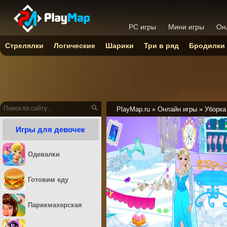
PC игры
Мини игры
Он
Стрелялки
Логические
Шарики
Три в ряд
Бродилки
PlayMap.ru
»
Онлайн игры
»
Уборка
Игры для девочек
Одевалки
Готовим еду
Парикмахерская