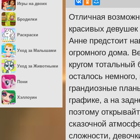
Игры на двоих
Отличная возможно
Бродилки
красивых девушек 
Раскраски
Анне предстоит на
Уход за Малышами
огромного дома. В
кругом тотальный 
Уход за Животными
осталось немного,
Пони
грандиозные планы
Хэллоуин
графике, а на зад
поэтому открывайт
сказочной атмосф
сложности, девочк