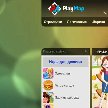
PC
Стрелялки
Логические
Шарики
PlayMa
Игры для девочек
Одевалки
Готовим еду
Парикмахерская