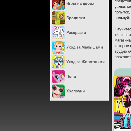
предстои
Игры на двоих
усложнил
попыток,
пользуйт
Бродилки
Научитес
Раскраски
типичных
магазина
которые 
Уход за Малышами
трудно о
проходит
Уход за Животными
Пони
Хэллоуин