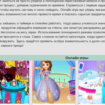
т заняться не просто уборкой а полноценной перестановкой мебели и пр
и процесс, добавив ограничения по времени. Справиться с первым зада
 чтобы изучить систему и легко победить. Онлайн игра про уборку мага
есь возможностью весело провести время и поискать скрытые предметы
ь забывать о таймере и спокойно работать, тогда шансы уложиться зна
 продуктов обращайте внимание на стёкла, они зачастую раскрашены дет
 бесплатно на весь экран. Использование полноценного режима позволя
не бросаются в глаза. Самое сложное остаётся напоследок, когда единс
бнаружить. Здесь придётся проявить особую внимательность и долю соо
 намного проще!
Онлайн игры