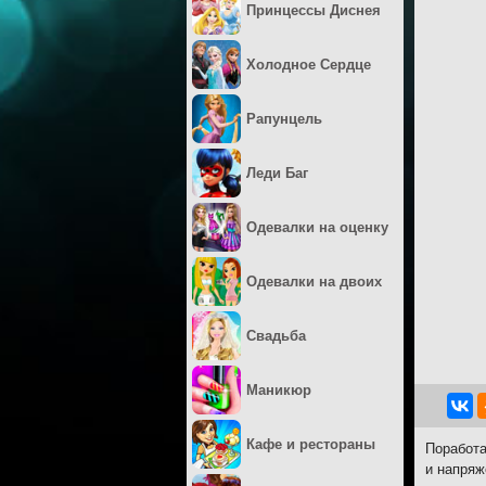
Принцессы Диснея
Холодное Сердце
Рапунцель
Леди Баг
Одевалки на оценку
Одевалки на двоих
Свадьба
Маникюр
Кафе и рестораны
Поработа
и напряж