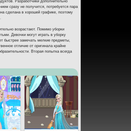
одуктов. Разработчики дополнительно
нием сразу не получится, потребуется пара
зина сделана в хорошей графике, поэтому
.
чительно возрастают. Помимо уборки
ьми. Девочки могут играть в уборку
ет быстрее замечать мелкие предметы,
твенное отличие от оригинала крайне
бразительности. Вторая попытка всегда