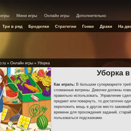
 игры
Мини игры
Онлайн игры
Дополнительно
Три в ряд
Бродилки
Стратегии
Гонки
Драки
На дв
p.ru
»
Онлайн игры
»
Уборка
Уборка в
Как играть:
В большом супермаркете требу
сломанные витрины. Девочки должны ловк
правильно использовать. Управление сдел
предмет или повернуть, то достаточно од
переложить вещь в другое место зажимай
времени для прохождения заданий, старай
пользоваться подсказками.