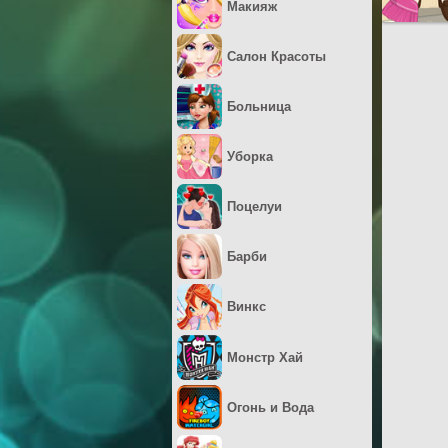
Макияж
Салон Красоты
Больница
Уборка
Поцелуи
Барби
Винкс
Монстр Хай
Огонь и Вода