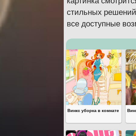
картинка смотритс
стильных решений
все доступные во
Винкс уборка в комнате
Вин