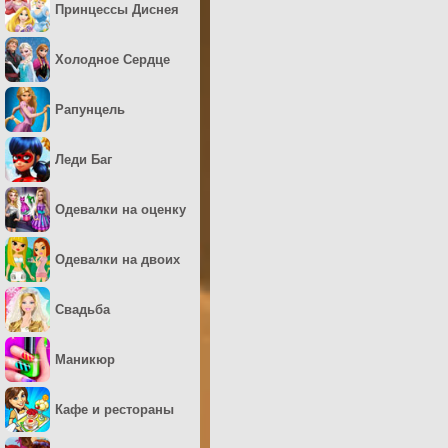
Принцессы Диснея
Холодное Сердце
Рапунцель
Леди Баг
Одевалки на оценку
Одевалки на двоих
Свадьба
Маникюр
Кафе и рестораны