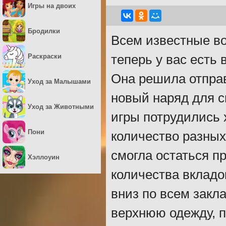
Игры на двоих
Бродилки
Всем известные во
Раскраски
теперь у вас есть
Она решила отправ
Уход за Малышами
новый наряд для с
Уход за Животными
игры потрудились
Пони
количество разных
смогла остаться п
Хэллоуин
количества вкладо
вниз по всем закл
верхнюю одежду, п