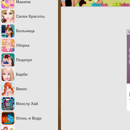
Макияж
Салон Красоты
Больница
M
Уборка
Поцелуи
Барби
Винкс
Монстр Хай
Огонь и Вода