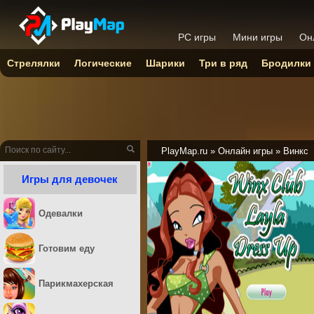
PC игры
Мини игры
Он
Стрелялки
Логические
Шарики
Три в ряд
Бродилки
PlayMap.ru
»
Онлайн игры
»
Винкс
Игры для девочек
Одевалки
Готовим еду
Парикмахерская