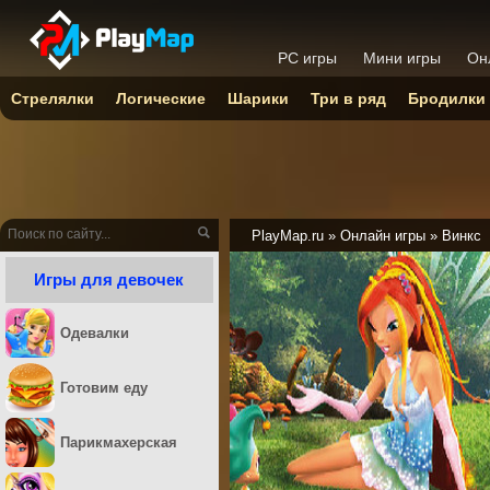
PC игры
Мини игры
Он
Стрелялки
Логические
Шарики
Три в ряд
Бродилки
PlayMap.ru
»
Онлайн игры
»
Винкс
Игры для девочек
Одевалки
Готовим еду
Парикмахерская