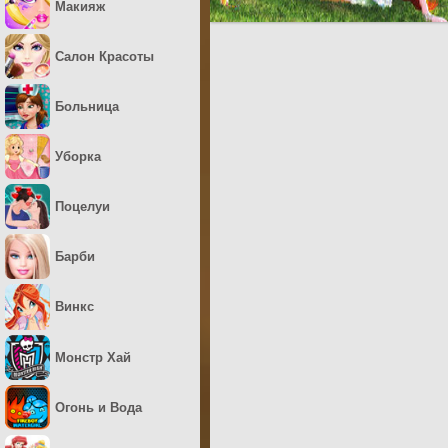
Макияж
Салон Красоты
Больница
Уборка
Поцелуи
Барби
Винкс
Монстр Хай
Огонь и Вода