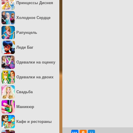
Принцессы Диснея
Холодное Сердце
Рапунцель
Леди Баг
Одевалки на оценку
Одевалки на двоих
Свадьба
Маникюр
Кафе и рестораны