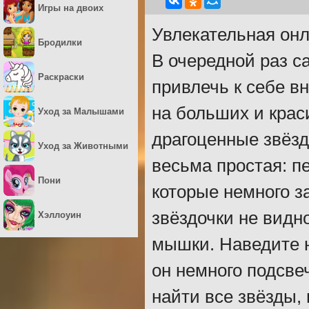
Игры на двоих
Увлекательная онл
Бродилки
В очередной раз с
Раскраски
привлечь к себе 
на больших и крас
Уход за Малышами
драгоценные звёзд
Уход за Животными
весьма простая: п
Пони
которые немного з
звёздочки не видн
Хэллоуин
мышки. Наведите н
он немного подсве
найти все звёзды,