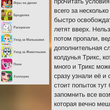
прочитать условия
Игры на двоих
всего за несколько
Бродилки
быстро освобождат
Раскраски
летят вверх. Нель
потом пропали, ве
Уход за Малышами
дополнительная сл
Уход за Животными
колдунья Трикс, к
Пони
много и Трикс мож
сразу узнали её и
Хэллоуин
стоит попыток тут
запомнить все во
которая вечно меш