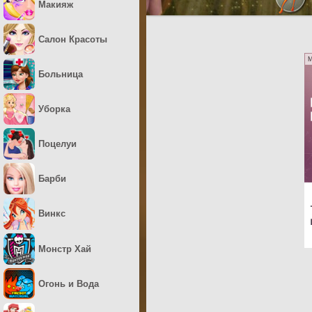
Макияж
Салон Красоты
M
Больница
Уборка
Поцелуи
Барби
Винкс
Монстр Хай
Огонь и Вода