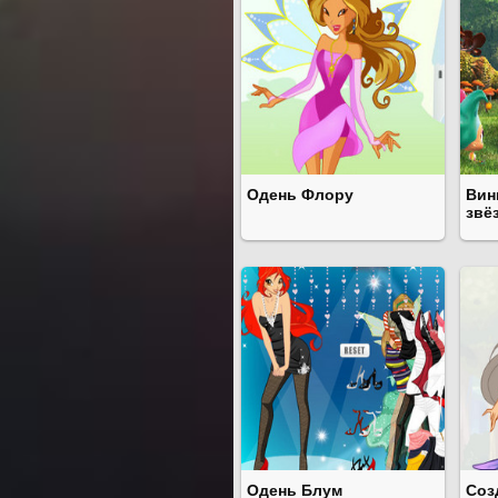
Одень Флору
Вин
звё
Одень Блум
Соз