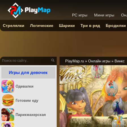
PC игры
Мини игры
Он
Стрелялки
Логические
Шарики
Три в ряд
Бродилки
PlayMap.ru
»
Онлайн игры
»
Винкс
Игры для девочек
Одевалки
Готовим еду
Парикмахерская