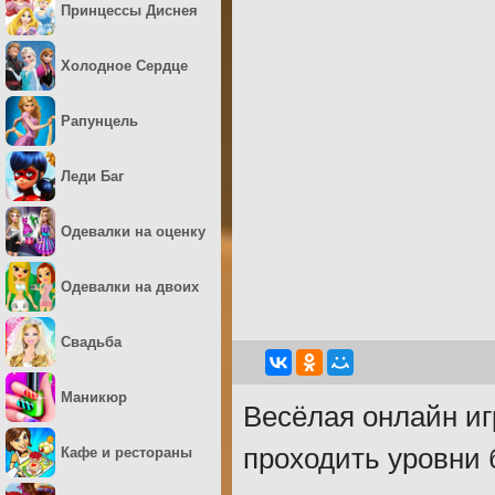
Принцессы Диснея
Холодное Сердце
Рапунцель
Леди Баг
Одевалки на оценку
Одевалки на двоих
Свадьба
Маникюр
Весёлая онлайн иг
проходить уровни б
Кафе и рестораны