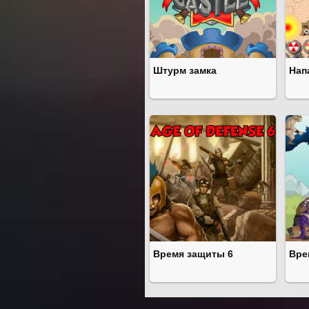
Штурм замка
Нап
Время защиты 6
Вре