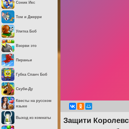
Соник Икс
Том и Джерри
Улитка Боб
Взорви это
Пираньи
Губка Спанч Боб
Скуби-Ду
Квесты на русском
языке
Выход из комнаты
Защити Королевс