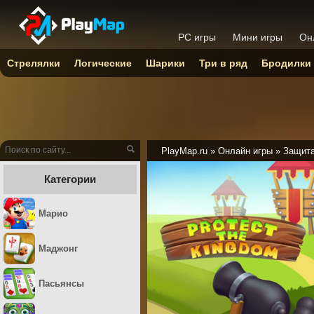
PC игры
Мини игры
Он
Стрелялки
Логические
Шарики
Три в ряд
Бродилки
PlayMap.ru
»
Онлайн игры
»
Защита
Категории
Марио
Маджонг
Пасьянсы