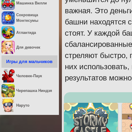
Машинка Вилли
важная. Это деньг
Сокровища
башни находятся с
Монтесумы
стоят. У каждой б
Атлантида
сбалансированные.
Для девочек
стреляют быстро, 
Игры для мальчиков
них использовать,
Человек-Паук
результатов можно
Черепашка Ниндзя
Наруто