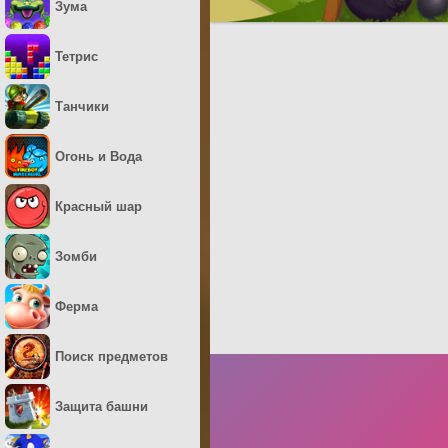
Зума
Тетрис
Танчики
Огонь и Вода
Красный шар
Зомби
Ферма
Поиск предметов
Защита башни