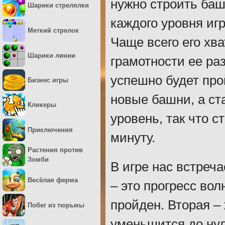
нужно строить баш
Шарики стрелялки
каждого уровня игр
Меткий стрелок
Чаще всего его хв
Шарики линии
грамотности ее ра
успешно будет про
Бизнес игры
новые башни, а ст
Кликеры
уровень, так что 
Приключения
минуту.
Растения против
Зомби
В игре нас встреч
Весёлая ферма
– это прогресс вол
пройден. Вторая –
Побег из тюрьмы
уменьшится до нул