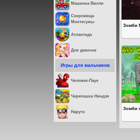
Машинка Вилли
Сокровища
Монтесумы
Зомби 
Атлантида
Для девочек
Игры для мальчиков
Человек-Паук
Черепашка Ниндзя
Зомби 
Наруто