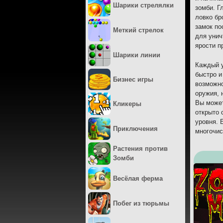
Шарики стрелялки
зомби. Г
ловко бр
замок по
Меткий стрелок
для унич
ярости п
Шарики линии
Каждый у
быстро и
Бизнес игры
возможно
оружия, 
Вы может
Кликеры
открыто 
уровня. 
Приключения
многочис
Растения против
Зомби
Весёлая ферма
Побег из тюрьмы