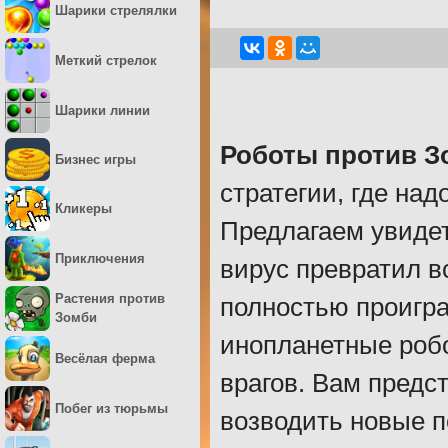
Шарики стрелялки
Меткий стрелок
Шарики линии
Роботы против З
Бизнес игры
стратегии, где на
Кликеры
Предлагаем увидет
Приключения
вирус превратил в
Растения против
полностью проигра
Зомби
инопланетные робо
Весёлая ферма
врагов. Вам предс
Побег из тюрьмы
возводить новые п