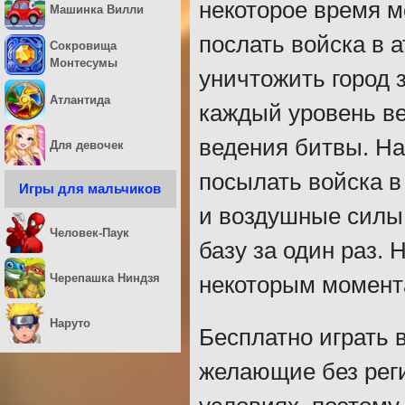
некоторое время м
Машинка Вилли
послать войска в а
Сокровища
Монтесумы
уничтожить город 
Атлантида
каждый уровень ве
ведения битвы. На
Для девочек
посылать войска в
Игры для мальчиков
и воздушные силы,
Человек-Паук
базу за один раз.
Черепашка Ниндзя
некоторым момента
Наруто
Бесплатно играть 
желающие без рег