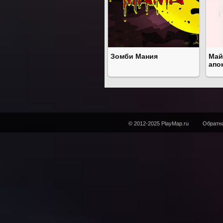
Зомби Мания
Май
апо
© 2012-2025 PlayMap.ru
Обратна