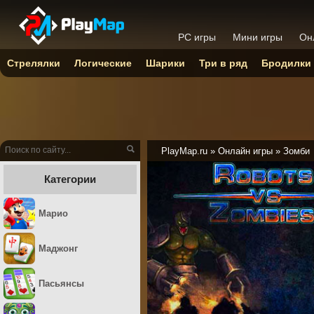
PC игры
Мини игры
Он
Стрелялки
Логические
Шарики
Три в ряд
Бродилки
PlayMap.ru
»
Онлайн игры
»
Зомби
Категории
Марио
Маджонг
Пасьянсы