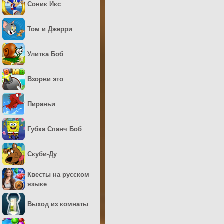
Соник Икс
Том и Джерри
Улитка Боб
Взорви это
Пираньи
Губка Спанч Боб
Скуби-Ду
Квесты на русском
языке
Выход из комнаты