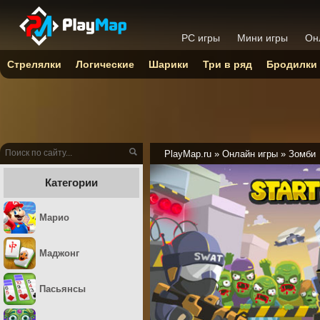
PC игры
Мини игры
Он
Стрелялки
Логические
Шарики
Три в ряд
Бродилки
PlayMap.ru
»
Онлайн игры
»
Зомби
Категории
Марио
Маджонг
Пасьянсы