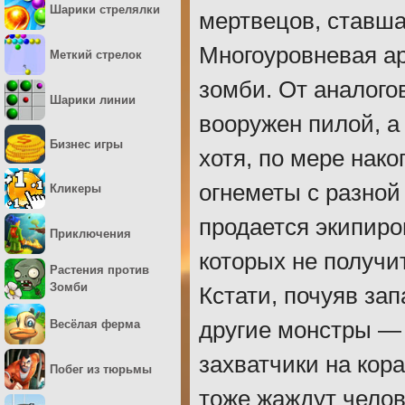
Шарики стрелялки
мертвецов, ставша
Многоуровневая ар
Меткий стрелок
зомби. От аналогов
Шарики линии
вооружен пилой, а
Бизнес игры
хотя, по мере нак
огнеметы с разной
Кликеры
продается экипир
Приключения
которых не получи
Растения против
Зомби
Кстати, почуяв зап
Весёлая ферма
другие монстры —
захватчики на кор
Побег из тюрьмы
тоже жаждут челов