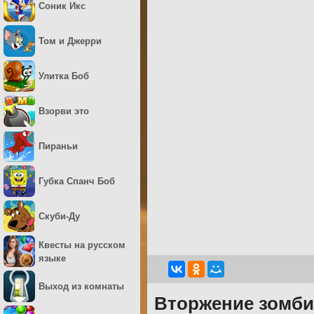
Соник Икс
Том и Джерри
Улитка Боб
Взорви это
Пираньи
Губка Спанч Боб
Скуби-Ду
Квесты на русском
языке
Выход из комнаты
Вторжение зомби