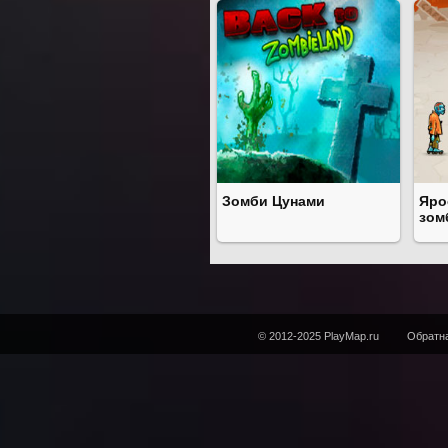
Зомби Цунами
Яро
зом
© 2012-2025 PlayMap.ru
Обратна