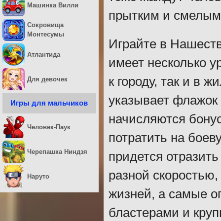
Машинка Вилли
прытким и смелым
Сокровища
Монтесумы
Играйте в Нашеств
Атлантида
имеет несколько у
к городу, так и в 
Для девочек
указывает флажок 
Игры для мальчиков
начисляются бонус
Человек-Паук
потратить на боев
Черепашка Ниндзя
придется отразить
разной скоростью,
Наруто
жизней, а самые 
бластерами и кру