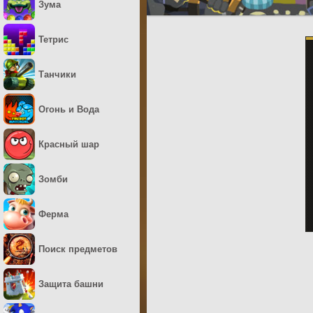
Зума
Тетрис
Танчики
Огонь и Вода
Красный шар
Зомби
Ферма
Поиск предметов
Защита башни