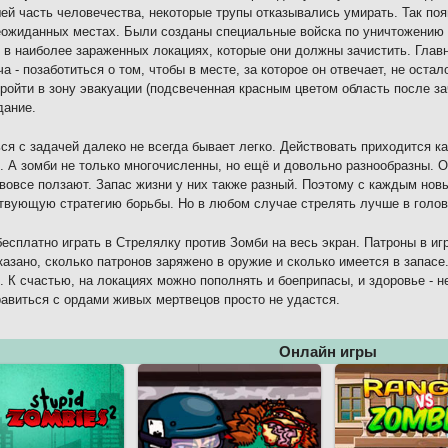
ей часть человечества, некоторые трупы отказывались умирать. Так по
ожиданных местах. Были созданы специальные войска по уничтожению 
 в наиболее зараженных локациях, которые они должны зачистить. Главн
ча - позаботиться о том, чтобы в месте, за которое он отвечает, не остал
ройти в зону эвакуации (подсвеченная красным цветом область после за
дание.
ся с задачей далеко не всегда бывает легко. Действовать приходится как
. А зомби не только многочисленны, но ещё и довольно разнообразны. О
 вовсе ползают. Запас жизни у них также разный. Поэтому с каждым но
твующую стратегию борьбы. Но в любом случае стрелять лучше в голову
есплатно играть в Стрелялку против Зомби на весь экран. Патроны в иг
казано, сколько патронов заряжено в оружие и сколько имеется в запасе
. К счастью, на локациях можно пополнять и боеприпасы, и здоровье - 
равиться с ордами живых мертвецов просто не удастся.
Онлайн игры