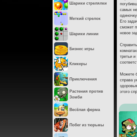
Шарики стрелялки
погубивш
самых не
одиночку
Меткий стрелок
Его зада
сможет п
новое за
Шарики линии
Справить
Бизнес игры
комнатах
третьи и
соответс
Кликеры
Можете б
Приключения
справа у
здоровья
Растения против
этого сп
Зомби
Весёлая ферма
Побег из тюрьмы