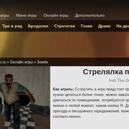
 игры
Мини игры
Онлайн игры
Дополнительно
Три в ряд
Бродилки
Стратегии
Гонки
Драки
На дв
p.ru
»
Онлайн игры
»
Зомби
Стрелялка 
Into The D
Как играть:
Сстрелять в игре предстоит п
нужно целиться более точно, можно зажат
двигаться по помещениям, потребуются 
можно в любой момент, нажав кнопку R. Дл
приседа и бесшумного передвижения, можно
соответственно.