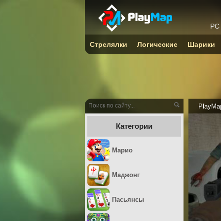
PC
Стрелялки
Логические
Шарики
PlayMa
Категории
Марио
Маджонг
Пасьянсы