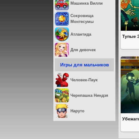
Машинка Вилли
Сокровища
Монтесумы
Атлантида
Тупые 
Для девочек
Игры для мальчиков
Человек-Паук
Черепашка Ниндзя
Наруто
Убежат