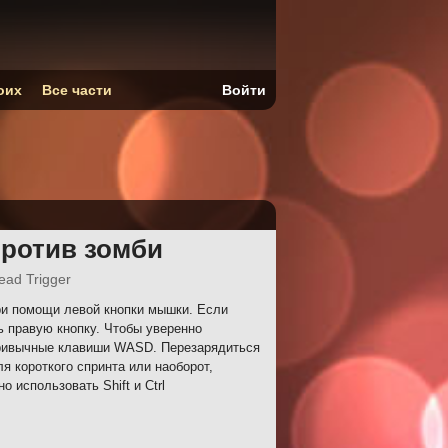
оих
Все части
Войти
против зомби
ead Trigger
ри помощи левой кнопки мышки. Если
ь правую кнопку. Чтобы уверенно
привычные клавиши WASD. Перезарядиться
я короткого спринта или наоборот,
 использовать Shift и Ctrl