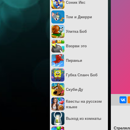
Соник Икс
Том и Джерри
Улитка Боб
Взорви это
Пираньи
Губка Спанч Боб
Скуби-Ду
Квесты на русском
языке
Выход из комнаты
Стрелял