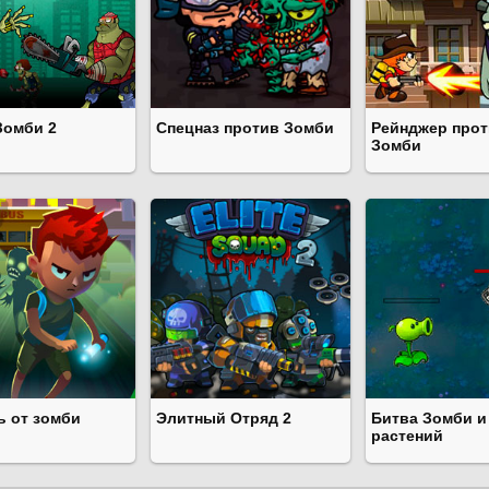
Зомби 2
Спецназ против Зомби
Рейнджер про
Зомби
ь от зомби
Элитный Отряд 2
Битва Зомби и
растений