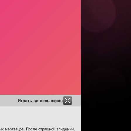
Играть во весь экран
чих мертвецов. После страшной эпидемии,