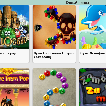
Онлайн игры
ветлоград
Зума Пиратский Остров
Зума Дельфин
сокровищ