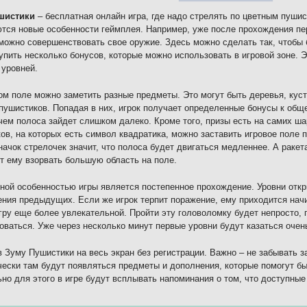
шистики
– бесплатная онлайн игра, где надо стрелять по цветным пуши
тся новые особенности геймплея. Например, уже после прохождения пер
можно совершенствовать свое оружие. Здесь можно сделать так, чтобы
упить несколько бонусов, которые можно использовать в игровой зоне. 
уровней.
ом поле можно заметить разные предметы. Это могут быть деревья, кус
пушистиков. Попадая в них, игрок получает определенные бонусы к общ
чем полоса зайдет слишком далеко. Кроме того, призы есть на самих ш
ов, на которых есть символ квадратика, можно заставить игровое поле
начок стрелочек значит, что полоса будет двигаться медленнее. А ракет
т ему взорвать большую область на поле.
ной особенностью игры является постепенное прохождение. Уровни отк
ния предыдущих. Если же игрок терпит поражение, ему приходится начи
гру еще более увлекательной. Пройти эту головоломку будет непросто, 
оваться. Уже через несколько минут первые уровни будут казаться очен
в Зуму Пушистики на весь экран без регистрации. Важно – не забывать з
ески там будут появляться предметы и дополнения, которые помогут бы
но для этого в игре будут всплывать напоминания о том, что доступные