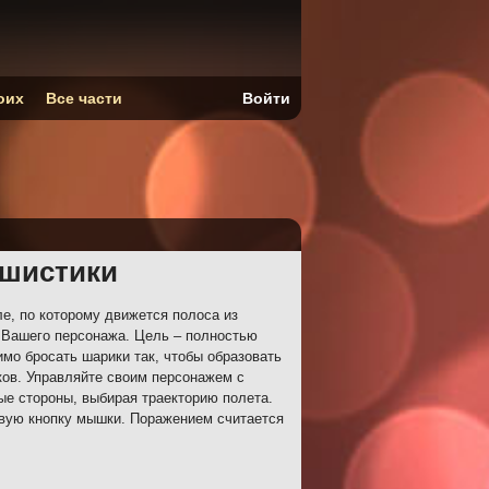
оих
Все части
Войти
ушистики
е, по которому движется полоса из
 Вашего персонажа. Цель – полностью
имо бросать шарики так, чтобы образовать
ков. Управляйте своим персонажем с
е стороны, выбирая траекторию полета.
евую кнопку мышки. Поражением считается