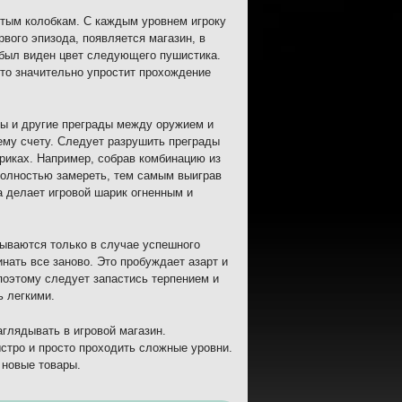
стым колобкам. С каждым уровнем игроку
вого эпизода, появляется магазин, в
 был виден цвет следующего пушистика.
Это значительно упростит прохождение
ты и другие преграды между оружием и
ему счету. Следует разрушить преграды
ариках. Например, собрав комбинацию из
 полностью замереть, тем самым выиграв
а делает игровой шарик огненным и
рываются только в случае успешного
нать все заново. Это пробуждает азарт и
поэтому следует запастись терпением и
ь легкими.
аглядывать в игровой магазин.
стро и просто проходить сложные уровни.
 новые товары.