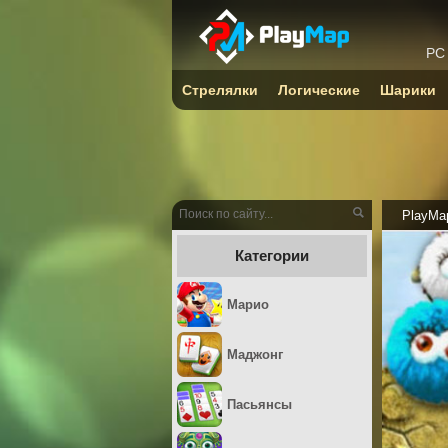
PC
Стрелялки
Логические
Шарики
PlayMa
Категории
Марио
Маджонг
Пасьянсы