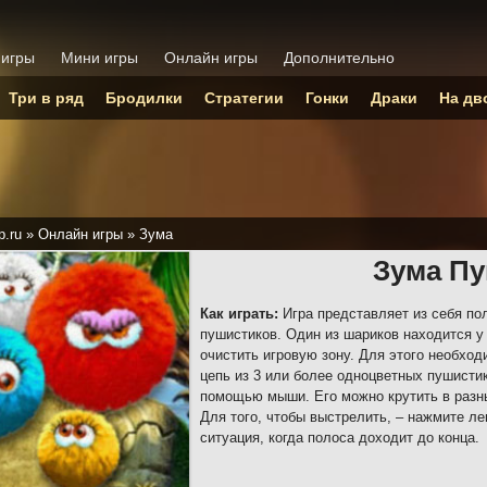
 игры
Мини игры
Онлайн игры
Дополнительно
Три в ряд
Бродилки
Стратегии
Гонки
Драки
На дв
p.ru
»
Онлайн игры
»
Зума
Зума П
Как играть:
Игра представляет из себя пол
пушистиков. Один из шариков находится у
очистить игровую зону. Для этого необход
цепь из 3 или более одноцветных пушисти
помощью мыши. Его можно крутить в разны
Для того, чтобы выстрелить, – нажмите л
ситуация, когда полоса доходит до конца.