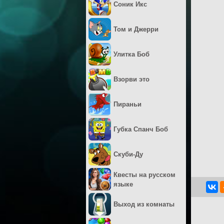
Соник Икс
Том и Джерри
Улитка Боб
Взорви это
Пираньи
Губка Спанч Боб
Скуби-Ду
Квесты на русском
языке
Выход из комнаты