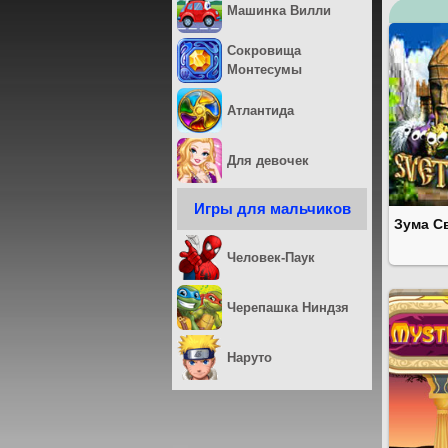
Машинка Вилли
Сокровища
Монтесумы
Атлантида
Для девочек
Игры для мальчиков
Зума С
Человек-Паук
Черепашка Ниндзя
Наруто