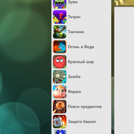
Зума
Тетрис
Танчики
Огонь и Вода
Красный шар
Зомби
Ферма
Поиск предметов
Защита башни