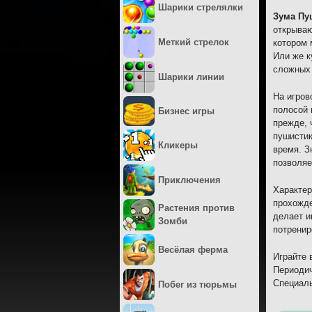
Шарики стрелялки
Зума Пу
открываю
Меткий стрелок
котором 
Или же к
сложных 
Шарики линии
На игров
полосой 
Бизнес игры
прежде, 
пушистик
Кликеры
время. З
позволяе
Приключения
Характер
прохожде
Растения против
делает и
Зомби
потренир
Весёлая ферма
Играйте 
Периодич
Специаль
Побег из тюрьмы