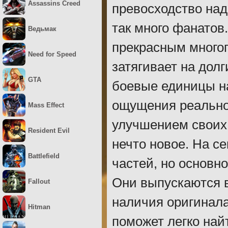
Assassins Creed
превосходство над
так много фанатов
Ведьмак
прекрасным много
Need for Speed
затягивает на дол
GTA
боевые единицы на
ощущения реальнос
Mass Effect
улучшением своих
Resident Evil
нечто новое. На с
Battlefield
частей, но основн
Они выпускаются в
Fallout
наличия оригинала
Hitman
поможет легко най