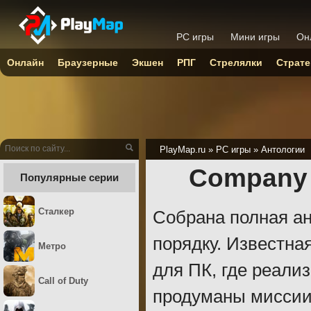
PC игры
Мини игры
Он
Онлайн
Браузерные
Экшен
РПГ
Стрелялки
Страте
PlayMap.ru
»
PC игры
»
Антологии
Company 
Популярные серии
Сталкер
Собрана полная ан
порядку. Известна
Метро
для ПК, где реали
Call of Duty
продуманы миссии.