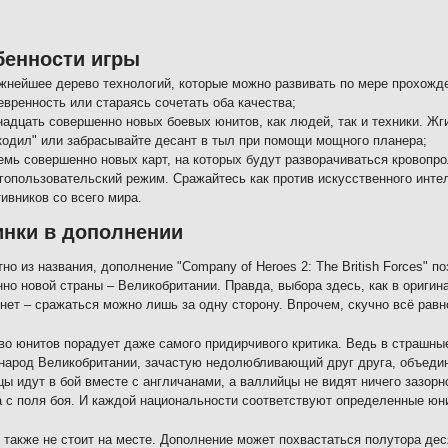
бенности игры
жнейшее дерево технологий, которые можно развивать по мере прохожде
евренность или стараясь сочетать оба качества;
надцать совершенно новых боевых юнитов, как людей, так и техники. Жг
кодил" или забрасывайте десант в тыл при помощи мощного планера;
емь совершенно новых карт, на которых будут разворачиваться кровопр
гопользовательский режим. Сражайтесь как против искусственного интел
ивников со всего мира.
нки в дополнении
тно из названия, дополнение "Company of Heroes 2: The British Forces" 
но новой страны – Великобритании. Правда, выбора здесь, как в оригин
 нет – сражаться можно лишь за одну сторону. Впрочем, скучно всё равн
о юнитов порадует даже самого придирчивого критика. Ведь в страшны
народ Великобритании, зачастую недолюбливающий друг друга, объедин
ы идут в бой вместе с англичанами, а валлийцы не видят ничего зазорн
 с поля боя. И каждой национальности соответствуют определенные юн
 также не стоит на месте. Дополнение может похвастаться полутора дес