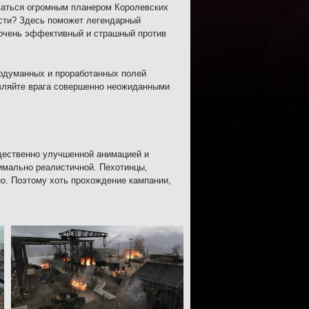
оваться огромным планером Королевских
сти? Здесь поможет легендарный
 очень эффективный и страшный против
родуманных и проработанных полей
ивляйте врага совершенно неожиданными
щественно улучшенной анимацией и
имально реалистичной. Пехотинцы,
но. Поэтому хоть прохождение кампании,