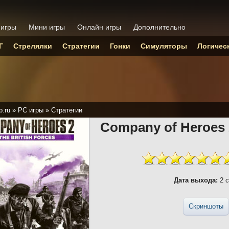
 игры
Мини игры
Онлайн игры
Дополнительно
Г
Стрелялки
Стратегии
Гонки
Симуляторы
Логичес
p.ru
»
PC игры
»
Стратегии
Company of Heroes 2
Дата выхода:
2 с
Скриншоты