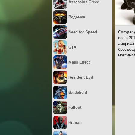
Assassins Creed
Ведьмак
Need for Speed
Company 
оно в 20
американ
GTA
бросающи
максимал
Mass Effect
Resident Evil
Battlefield
Fallout
Hitman