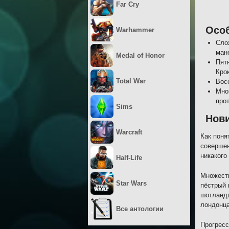
Far Cry
Осо
Warhammer
Сло
ман
Medal of Honor
Пят
Кро
Total War
Вос
Мно
прот
Sims
Нови
Warcraft
Как поня
совершен
никакого
Half-Life
Множеств
Star Wars
пёстрый 
шотландц
лондонца
Все антологии
Прогресс