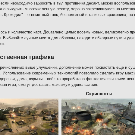
 если необходимо забросить в тыл противника десант, можно воспольз
но выкурить многочисленную пехоту, хорошо закрепившуюся на местно
ь-Крокодил" – огнеметный танк, бесполезный в танковых сражениях, но
ось и количество карт. Добавлено целых восемь новых, великолепно п
. Выбирайте лучшие места для обороны, находите обходные пути и уд
ми.
ственная графика
речисленных выше улучшений, дополнение может похвастать ещё и су
. Использование современных технологий позволило сделать игру макс
 деревья, дома, взрывы – всё это проработано фантастически качествен
евая игра, смогут доставить максимум удовольствия.
Скриншоты