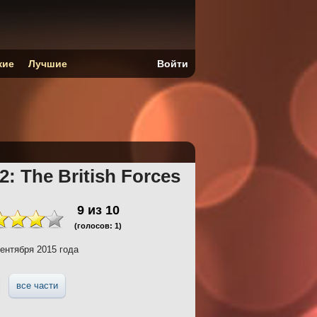
кие
Лучшие
Войти
: The British Forces
9
из
10
(голосов:
1
)
ентября 2015 года
все части