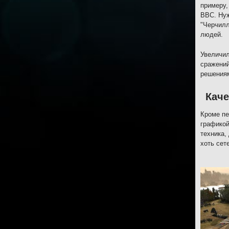
примеру,
ВВС. Нуж
"Черчилл
людей.
Увеличил
сражений
решения
Каче
Кроме пе
графикой
техника,
хоть сет