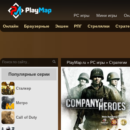
PC игры
Мини игры
Он
Онлайн
Браузерные
Экшен
РПГ
Стрелялки
Страте
PlayMap.ru
»
PC игры
»
Стратегии
Популярные серии
Сталкер
Метро
Call of Duty