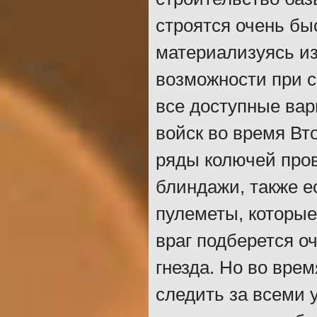
строятся очень бы
материализуясь из
возможности при с
все доступные ва
войск во время Вт
ряды колючей пров
блиндажи, также е
пулеметы, которые
враг подберется о
гнезда. Но во вре
следить за всеми 