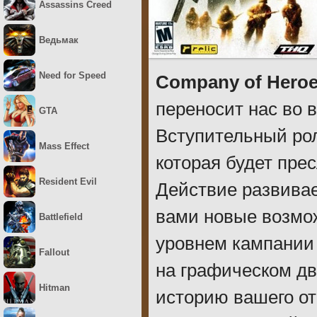
Assassins Creed
Ведьмак
Need for Speed
Company of Hero
переносит нас во 
GTA
Вступительный рол
Mass Effect
которая будет пре
Resident Evil
Действие развивае
вами новые возмо
Battlefield
уровнем кампании 
Fallout
на графическом д
Hitman
историю вашего от