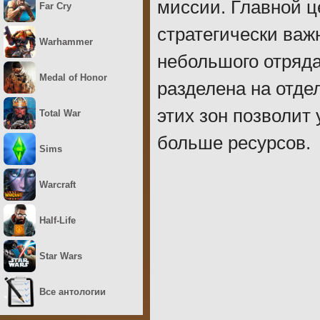
миссии. Главной ц
Far Cry
стратегически важ
Warhammer
небольшого отряда
Medal of Honor
разделена на отде
этих зон позволит
Total War
больше ресурсов.
Sims
Warcraft
Half-Life
Star Wars
Все антологии