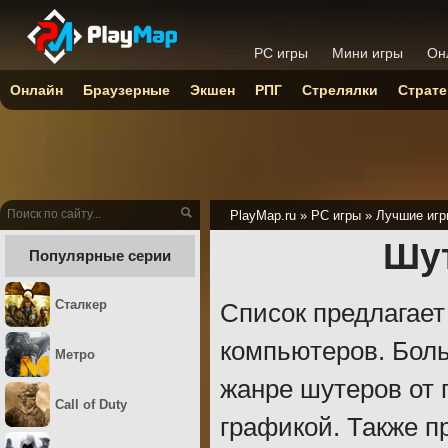
PC игры
Мини игры
Он
Онлайн
Браузерные
Экшен
РПГ
Стрелялки
Страте
PlayMap.ru
»
PC игры
»
Лучшие игр
Шу
Популярные серии
Сталкер
Список предлагает
компьютеров. Боль
Метро
жанре шутеров от 
Call of Duty
графикой. Также п