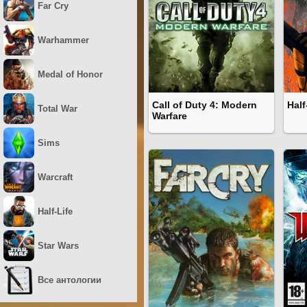
Far Cry
Warhammer
Medal of Honor
Call of Duty 4: Modern
Half
Total War
Warfare
Sims
Warcraft
Half-Life
Star Wars
Все антологии