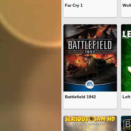
Far Cry 1
Wol
Battlefield 1942
Left