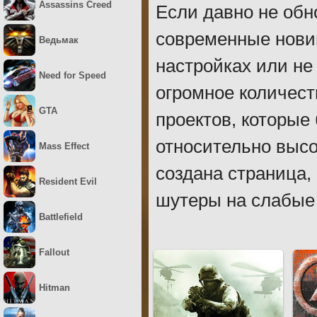
Assassins Creed
Если давно не обн
современные нови
Ведьмак
настройках или не
Need for Speed
огромное количес
GTA
проектов, которые
относительно высо
Mass Effect
создана страница,
Resident Evil
шутеры на слабые 
Battlefield
Fallout
Hitman