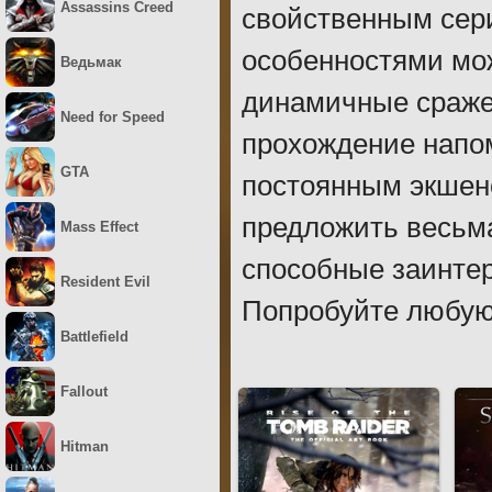
Assassins Creed
свойственным сери
особенностями мо
Ведьмак
динамичные сражен
Need for Speed
прохождение напо
GTA
постоянным экшено
предложить весьм
Mass Effect
способные заинтер
Resident Evil
Попробуйте любую 
Battlefield
Fallout
Hitman