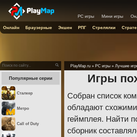
PC игры
Мини игры
Он
Онлайн
Браузерные
Экшен
РПГ
Стрелялки
Страте
PlayMap.ru
»
PC игры
»
Лучшие игр
Игры пох
Популярные серии
Сталкер
Собран список ком
обладают схожими
Метро
геймплея. Найти п
Call of Duty
сборник составля