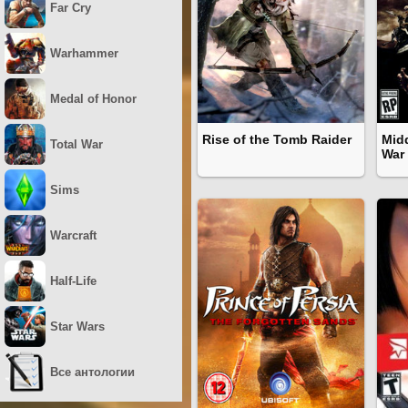
Far Cry
Warhammer
Medal of Honor
Rise of the Tomb Raider
Mid
Total War
War
Sims
Warcraft
Half-Life
Star Wars
Все антологии