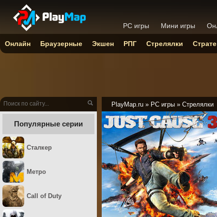
PC игры
Мини игры
Он
Онлайн
Браузерные
Экшен
РПГ
Стрелялки
Страте
PlayMap.ru
»
PC игры
»
Стрелялки
Популярные серии
Сталкер
Метро
Call of Duty