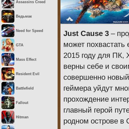
Assassins Creed
Ведьмак
Need for Speed
Just Cause 3
– про
может похвастать
GTA
2015 году для ПК,
Mass Effect
верны себе и свои
Resident Evil
совершенно новый 
геймера уйдут мно
Battlefield
прохождение инте
Fallout
главный герой пут
Hitman
родном острове в 