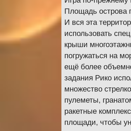
Игра по-прежнему 
Площадь острова 
И вся эта террито
использовать спец
крыши многоэтажны
погружаться на мо
ещё более объемн
задания Рико исп
множество стрелко
пулеметы, гранатом
ракетные комплек
площади, чтобы ун