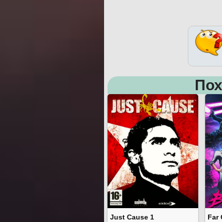
Пох
Just Cause 1
Far 