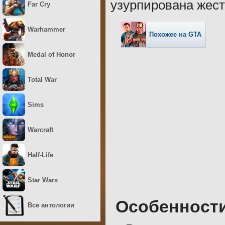
узурпирована жест
Far Cry
Warhammer
Похожее на GTA
Medal of Honor
Total War
Sims
Warcraft
Half-Life
Star Wars
Особенност
Все антологии