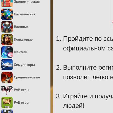
Экономические
Космические
Военные
Пройдите по ссы
Пошаговые
официальном са
Фэнтези
Симуляторы
Выполните регис
позволит легко н
Средневековые
PvP игры
Играйте и получ
PvE игры
людей!