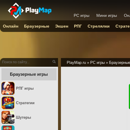
PC игры
Мини игры
Он
Онлайн
Браузерные
Экшен
РПГ
Стрелялки
Страте
PlayMap.ru
»
PC игры
»
Браузерны
Браузерные игры
РПГ игры
Стратегии
Шутеры