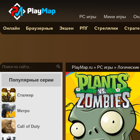
PC игры
Мини игры
Он
Онлайн
Браузерные
Экшен
РПГ
Стрелялки
Страте
PlayMap.ru
»
PC игры
»
Логические
Популярные серии
Сталкер
Метро
Call of Duty