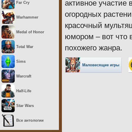
активное участие 
Far Cry
огородных растени
Warhammer
красочный мультя
Medal of Honor
юмором – вот что 
похожего жанра.
Total War
Sims
Маловесящие игры
Warcraft
Half-Life
Star Wars
Все антологии