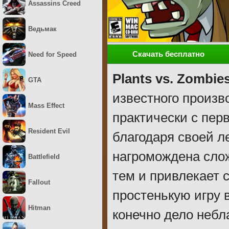
Assassins Creed
Ведьмак
Скачать бесплатно
Need for Speed
Plants vs. Zombie
GTA
известного произв
Mass Effect
практически с перв
Resident Evil
благодаря своей л
нагромождена сло
Battlefield
тем и привлекает 
Fallout
простенькую игру 
Hitman
конечно дело небла