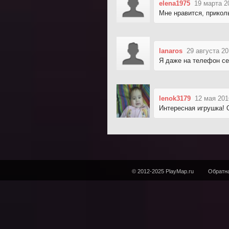
elena1975
19 марта 2
Мне нравится, прикол
lanaros
29 августа 20
Я даже на телефон се
lenok3179
12 мая 201
Интересная игрушка! О
© 2012-2025 PlayMap.ru
Обратна