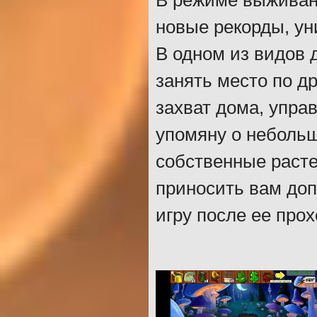
В режиме выживан
новые рекорды, ун
В одном из видов 
занять место по др
захват дома, упра
упомяну о небольш
собственные расте
приносить вам доп
игру после ее про