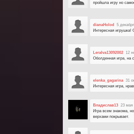
пройшла игру но само
dianaHolod
5 декабря
Интересная игрушка! О
LeraIva13092002
12 н
Оболденная игра, на 
elenka_gagarina
31 о
Интересная игра, нра
Владислав13
23 мая 
Игра всем знакома, но
верхами покрывает.