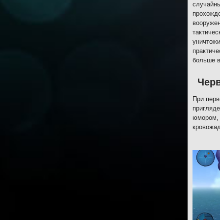
случайны
прохожде
вооружен
тактичес
уничтожи
практиче
больше в
Черв
При перв
пригляде
юмором, 
кровожад