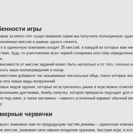
бенности игры
рвые за много лет существования серии мы получили полноценную один
розненные миссии в рамках одного сюжета.
го в одиночную компанию входят 35 миссий, в каждой из которых вам н
ствия, будь то уничтожение всех червей соперника или сбор определенн
е.
ависимости от миссии заданий может быть несколько и от того, сколько 
исеть ваше вознаграждение в конце.
работчики добавили так называемые пасхальные яйца, поиск которых мож
те или новые виды вооружений.
новых видов оружия, которые не встречались ранее в игре можно отмет
авленными дротиками, бомбу-липучку, которая прекрасно подходит для по
ли под ними, а также мегамина – намного усиленный вариант обычной 
у.
хмерные червячки
вуют знакомые нам по предыдущим частям режимы – одиночная компания
е миссии, развивая свои навыки владения оружием, быстрая игра, в кот