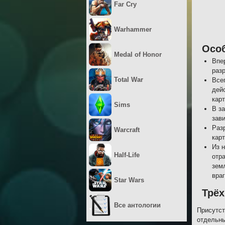
Far Cry
Warhammer
Осо
Medal of Honor
Впе
раз
Total War
Все
дей
карт
Sims
В з
зав
Раз
Warcraft
кар
Из 
Half-Life
отр
зем
враг
Star Wars
Трё
Все антологии
Присутст
отдельны