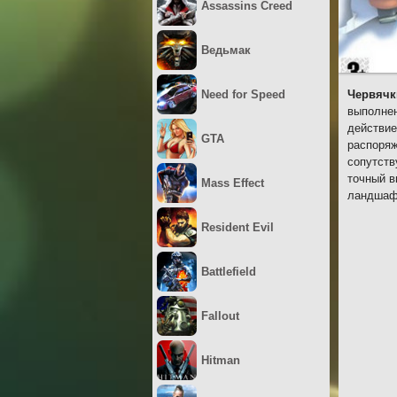
Assassins Creed
Ведьмак
Need for Speed
Червячк
выполнен
действие
GTA
распоряж
сопутств
точный в
Mass Effect
ландшафт
Resident Evil
Battlefield
Fallout
Hitman