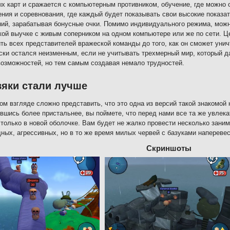
х карт и сражается с компьютерным противником, обучение, где можно 
ния и соревнования, где каждый будет показывать свои высокие показ
ий, зарабатывая бонусные очки. Помимо индивидуального режима, можн
кой выучке с живым соперником на одном компьютере или же по сети. 
ть всех представителей вражеской команды до того, как он сможет унич
ски остался неизменным, если не учитывать трехмерный мир, который д
озможностей, но тем самым создавая немало трудностей.
яки стали лучше
ом взгляде сложно представить, что это одна из версий такой знакомой
вшись более пристальнее, вы поймете, что перед нами все та же увлек
только в новой оболочке. Вам будет не жалко провести несколько зани
ных, агрессивных, но в то же время милых червей с базуками наперевес
Скриншоты