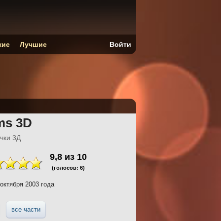
кие
Лучшие
Войти
ms 3D
чки 3Д
9,8
из
10
(голосов:
6
)
октября 2003 года
все части