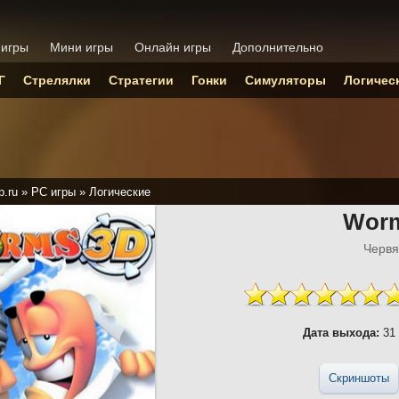
 игры
Мини игры
Онлайн игры
Дополнительно
Г
Стрелялки
Стратегии
Гонки
Симуляторы
Логичес
p.ru
»
PC игры
»
Логические
Wor
Червя
Дата выхода:
31 
Скриншоты