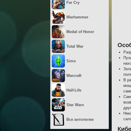
Far Cry
Warhammer
Medal of Honor
Осо
Total War
Раз
Пуз
Sims
нах
Зел
пол
Warcraft
В р
мощ
Half-Life
сам
Сам
воз
Star Wars
друг
Нек
сал
Все антологии
Кибе