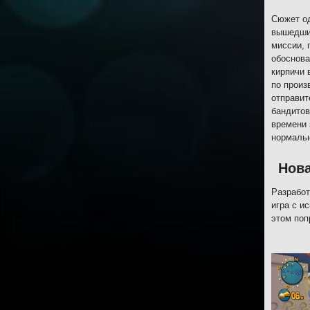
Сюжет од
вышедшим
миссии, 
обоснова
кирпичи 
по произ
отправит
бандитов
времени 
нормальн
Нов
Разработ
игра с и
этом поп