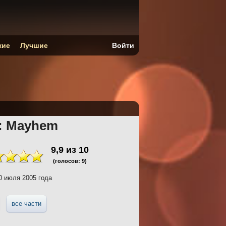
кие
Лучшие
Войти
: Mayhem
9,9
из
10
(голосов:
9
)
 июля 2005 года
все части