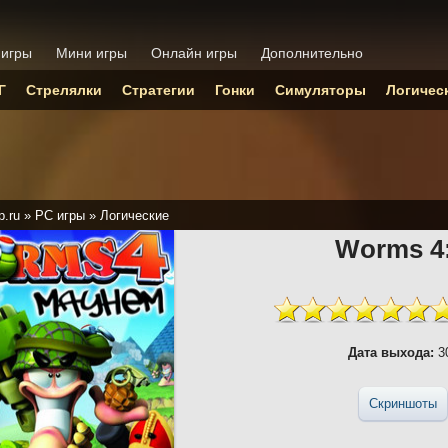
 игры
Мини игры
Онлайн игры
Дополнительно
Г
Стрелялки
Стратегии
Гонки
Симуляторы
Логичес
p.ru
»
PC игры
»
Логические
Worms 4
Дата выхода:
30
Скриншоты