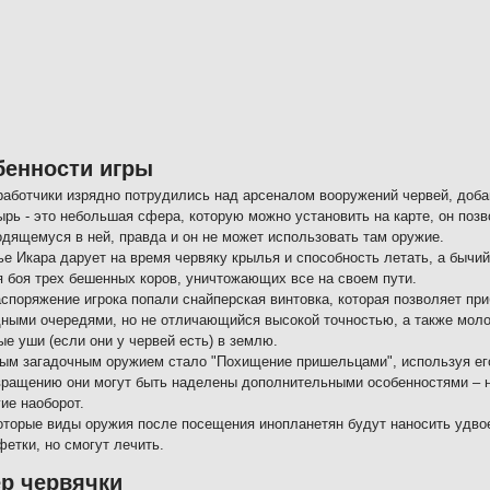
бенности игры
работчики изрядно потрудились над арсеналом вооружений червей, доба
ырь - это небольшая сфера, которую можно установить на карте, он позв
одящемуся в ней, правда и он не может использовать там оружие.
ье Икара дарует на время червяку крылья и способность летать, а бычи
я боя трех бешенных коров, уничтожающих все на своем пути.
аспоряжение игрока попали снайперская винтовка, которая позволяет пр
ными очередями, но не отличающийся высокой точностью, а также молот
ые уши (если они у червей есть) в землю.
ым загадочным оружием стало "Похищение пришельцами", используя его,
вращению они могут быть наделены дополнительными особенностями – не
ие наоборот.
оторые виды оружия после посещения инопланетян будут наносить удвое
фетки, но смогут лечить.
р червячки