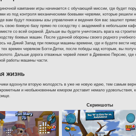
иночной кампании игры начинается с обучающей миссии, где будет пору
и из под контроля механическими боевыми червями, которые решили н
где вам будут показаны азы управления и ведения боя вас зашлют прямо
ть свою боевую базу прямо по соседству с академией в небольшом кафе
вместе со всей охраной. Дальше вы будете уничтожать врага на строител
водству боевых машин. После удачной обороны своего родного учебного
есь на Дикий Запад при помощи машины времени, где и будете вести не
 тех времен червяком Богги-Детки, после победы над которым, вы полу
золото. Дальше дорога отважных червей лежит в Древнюю Персию, где 
ой работы машины части.
ая жизнь
чики вдохнули вторую молодость в уже не новую идею, тем самым верн
скрометным и необыкновенным юмором доставит немало удовольствия, ка
рище.
Скриншоты