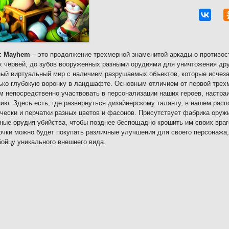
: Mayhem
– это продолжение трехмерной знаменитой аркады о противос
 червей, до зубов вооруженных разными орудиями для уничтожения дру
ый виртуальный мир с наличием разрушаемых объектов, которые исчеза
ько глубокую воронку в ландшафте. Основным отличием от первой трехм
 непосредственно участвовать в персонализации наших героев, настра
ию. Здесь есть, где развернуться дизайнерскому таланту, в нашем рас
ически и перчатки разных цветов и фасонов. Присутствует фабрика оружи
ные орудия убийства, чтобы позднее беспощадно крошить им своих враго
очки можно будет покупать различные улучшения для своего персонажа,
ойцу уникального внешнего вида.