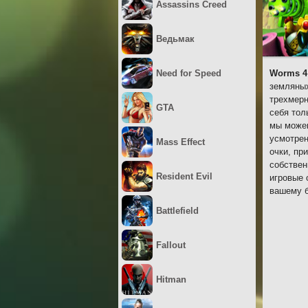
Assassins Creed
Ведьмак
Need for Speed
Worms 4
земляных
трехмерн
GTA
себя тол
мы можем
усмотрен
Mass Effect
очки, пр
собствен
Resident Evil
игровые 
вашему б
Battlefield
Fallout
Hitman