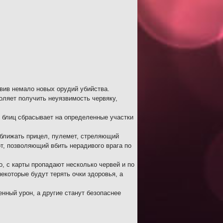
вив немало новых орудий убийства.
оляет получить неуязвимость червяку,
й блиц сбрасывает на определенные участки
иближать прицел, пулемет, стреляющий
, позволяющий вбить нерадивого врага по
 с карты пропадают несколько червей и по
которые будут терять очки здоровья, а
нный урон, а другие станут безопаснее