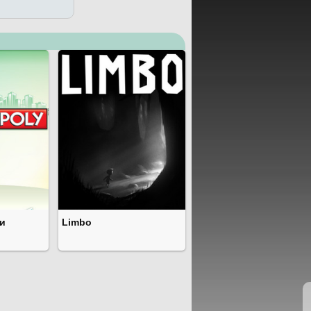
и
Limbo