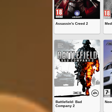
Assassin's Creed 2
Meda
Battlefield: Bad
Need
Company 2