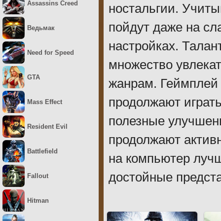
Assassins Creed
ностальгии. Учиты
пойдут даже на с
Ведьмак
настройках. Талан
Need for Speed
множество увлекат
GTA
жанрам. Геймплей 
продолжают играт
Mass Effect
полезные улучшени
Resident Evil
продолжают активн
Battlefield
на компьютер лучш
достойные предста
Fallout
Hitman