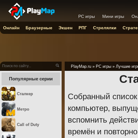
PC игры
Мини игры
Он
Онлайн
Браузерные
Экшен
РПГ
Стрелялки
Страте
PlayMap.ru
»
PC игры
»
Лучшие игр
Ст
Популярные серии
Сталкер
Собранный список 
компьютер, выпуще
Метро
вспомнить действ
Call of Duty
времён и повторно