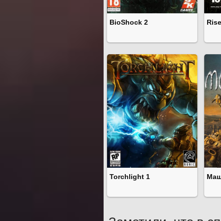
BioShock 2
Ris
Torchlight 1
Маш