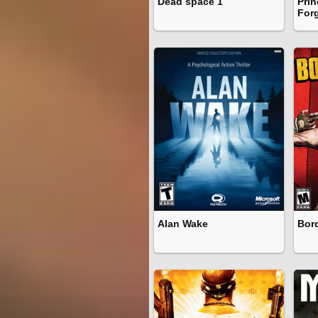
Dead space 1
Prin
For
Alan Wake
Bor