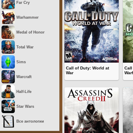
Far Cry
Warhammer
Medal of Honor
Total War
Sims
Call of Duty: World at
Call
War
War
Warcraft
Half-Life
Star Wars
Все антологии