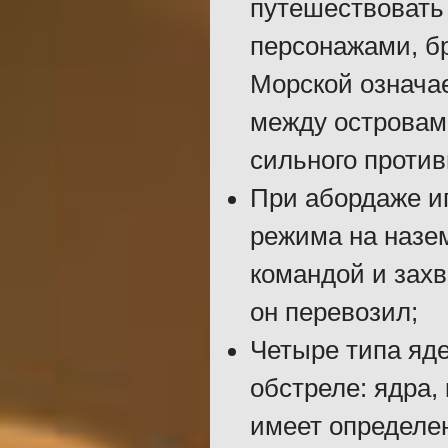
путешествовать 
персонажами, бр
Морской означа
между островами
сильного против
При абордаже иг
режима на назе
командой и захв
он перевозил;
Четыре типа яде
обстреле: ядра,
имеет определен