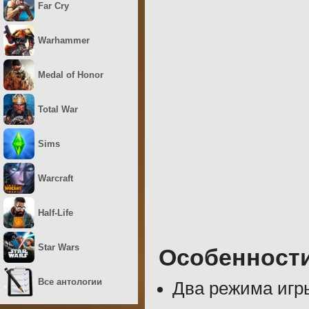
Far Cry
Warhammer
Medal of Honor
Total War
Sims
Warcraft
Half-Life
Star Wars
Особенност
Все антологии
Два режима игр