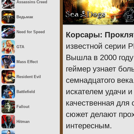
Assassins Creed
Ведьмак
Need for Speed
Корсары: Прокля
известной серии Р
GTA
Вышла в 2000 году
Mass Effect
геймер узнает бол
Resident Evil
семнадцатого века
искателем удачи 
Battlefield
качественная для
Fallout
сюжет делают про
Hitman
интересным.