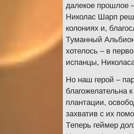
далекое прошлое –
Николас Шарп реша
колониях и, благо
Туманный Альбион.
хотелось – в перв
испанцы, Николаса
Но наш герой – па
благожелательна к
плантации, освобо
захватив с их пом
Теперь геймер дол