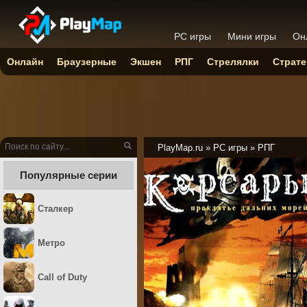
PC игры
Мини игры
Он
Онлайн
Браузерные
Экшен
РПГ
Стрелялки
Страте
PlayMap.ru
»
PC игры
»
РПГ
Популярные серии
Сталкер
Метро
Call of Duty