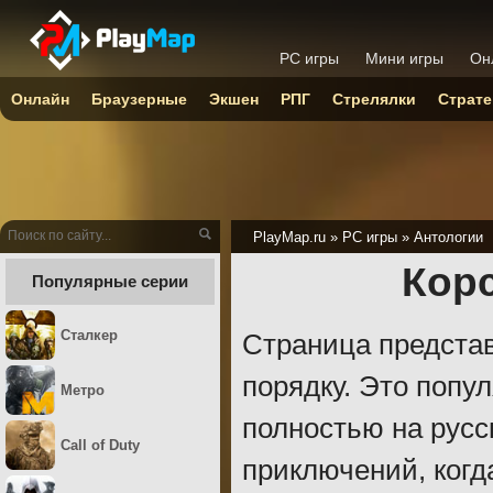
PC игры
Мини игры
Он
Онлайн
Браузерные
Экшен
РПГ
Стрелялки
Страте
PlayMap.ru
»
PC игры
»
Антологии
Корс
Популярные серии
Сталкер
Страница представ
порядку. Это попу
Метро
полностью на русс
Call of Duty
приключений, когда