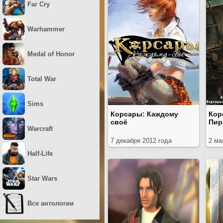
Far Cry
Warhammer
Medal of Honor
Total War
Sims
Корсары: Каждому
Кор
своё
Пир
Warcraft
7 декабря 2012 года
2 ма
Half-Life
Star Wars
Все антологии