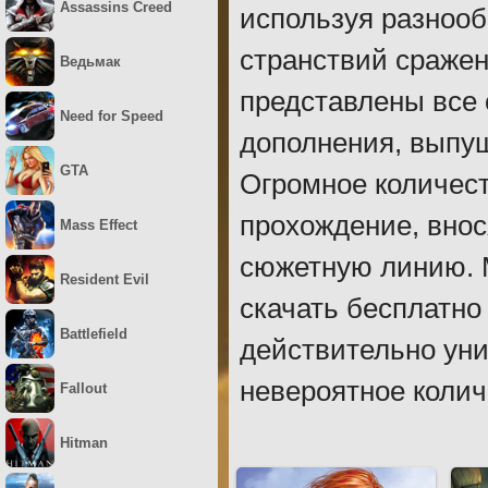
Assassins Creed
используя разнооб
странствий сражен
Ведьмак
представлены все
Need for Speed
дополнения, выпу
GTA
Огромное количес
прохождение, внос
Mass Effect
сюжетную линию. 
Resident Evil
скачать бесплатно
Battlefield
действительно уни
невероятное колич
Fallout
Hitman