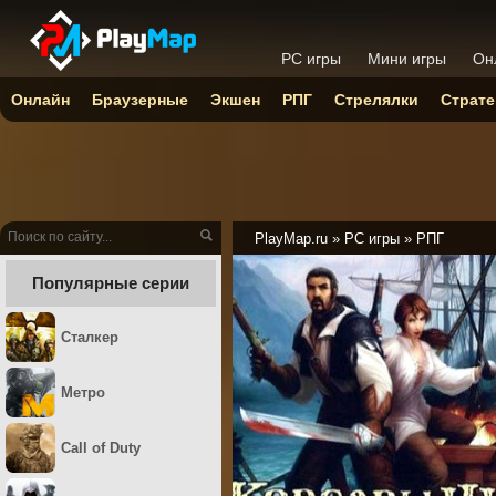
PC игры
Мини игры
Он
Онлайн
Браузерные
Экшен
РПГ
Стрелялки
Страте
PlayMap.ru
»
PC игры
»
РПГ
Популярные серии
Сталкер
Метро
Call of Duty