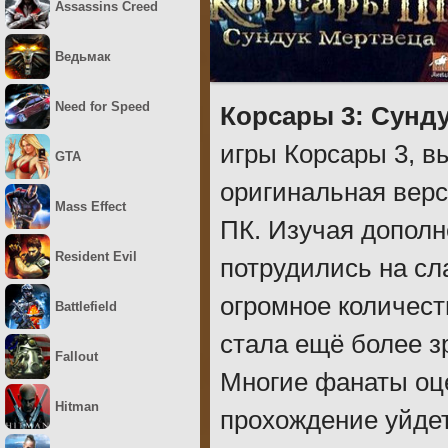
Assassins Creed
Ведьмак
Need for Speed
Корсары 3: Сунд
игры Корсары 3, вы
GTA
оригинальная верс
Mass Effect
ПК. Изучая дополне
Resident Evil
потрудились на сл
огромное количест
Battlefield
стала ещё более з
Fallout
Многие фанаты оце
Hitman
прохождение уйдет