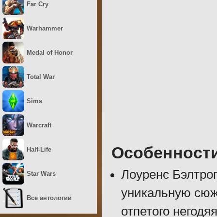
Far Cry
Warhammer
Medal of Honor
Total War
Sims
Warcraft
Особенност
Half-Life
Лоуренс Бэлтро
Star Wars
уникальную сюж
Все антологии
отпетого негодяя