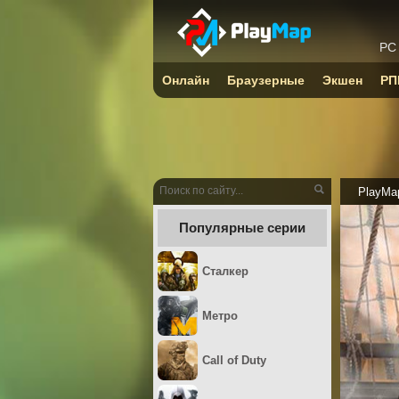
PC
Онлайн
Браузерные
Экшен
РП
PlayMa
Популярные серии
Сталкер
Метро
Call of Duty