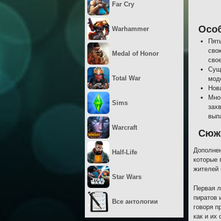
Far Cry
Осо
Warhammer
Пят
сво
Medal of Honor
свое
Сущ
Total War
мод
Нов
Мно
Sims
зах
вып
Warcraft
Сюж
Дополнен
Half-Life
которые 
жителей 
Star Wars
Первая л
пиратов 
Все антологии
говоря п
как и их