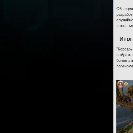
Оба сцен
разработ
случайно
выполнит
Итог
"Корсары
выбрать 
более ат
порекоме