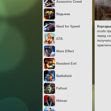
Assassins Creed
Ведьмак
Need for Speed
Корсары
особо пр
перед со
GTA
получило
приключе
Mass Effect
Resident Evil
Battlefield
Fallout
Hitman