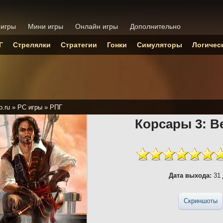
 игры
Мини игры
Онлайн игры
Дополнительно
Г
Стрелялки
Стратегии
Гонки
Симуляторы
Логичес
p.ru
»
PC игры
»
РПГ
Корсары 3: 
Дата выхода:
31 
Скриншоты