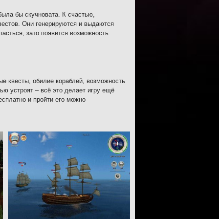
была бы скучновата. К счастью,
вестов. Они генерируются и выдаются
опасться, зато появится возможность
ые квесты, обилие кораблей, возможность
ью устроят – всё это делает игру ещё
есплатно и пройти его можно