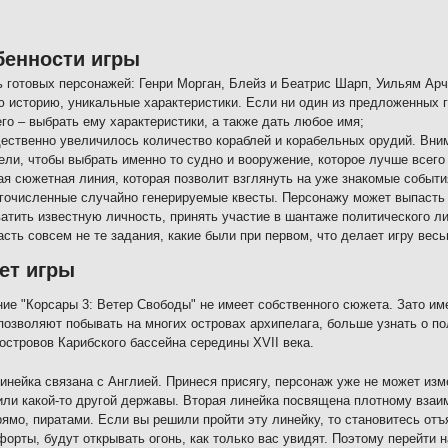
бенности игры
ь готовых персонажей: Генри Морган, Блейз и Беатрис Шарп, Уильям Арч
ю историю, уникальные характеристики. Если ни один из предложенных г
го – выбрать ему характеристики, а также дать любое имя;
ественно увеличилось количество кораблей и корабельных орудий. Вним
ели, чтобы выбрать именно то судно и вооружение, которое лучше всего
ая сюжетная линия, которая позволит взглянуть на уже знакомые событи
гочисленные случайно генерируемые квесты. Персонажу может выпасть 
ватить известную личность, принять участие в шантаже политического л
асть совсем не те задания, какие были при первом, что делает игру вес
ет игры
ие "Корсары 3: Ветер Свободы" не имеет собственного сюжета. Зато им
позволяют побывать на многих островах архипелага, больше узнать о п
островов Карибского бассейна середины XVII века.
инейка связана с Англией. Принеся присягу, персонаж уже не может изм
или какой-то другой державы. Вторая линейка посвящена плотному вза
рямо, пиратами. Если вы решили пройти эту линейку, то становитесь от
 форты, будут открывать огонь, как только вас увидят. Поэтому перейти н