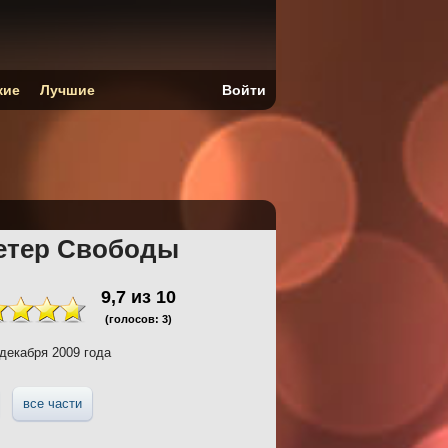
кие
Лучшие
Войти
Ветер Свободы
9,7
из
10
(голосов:
3
)
декабря 2009 года
все части