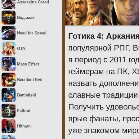
Assassins Creed
Ведьмак
Need for Speed
Готика 4: Аркани
популярной РПГ. 
GTA
в период с 2011 го
Mass Effect
геймерам на ПК, X
Resident Evil
назвать дополнен
славные традиции
Battlefield
Получить удовольс
Fallout
ярые фанаты, про
Hitman
уже знакомом мире