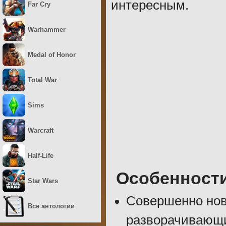
интересным.
Far Cry
Warhammer
Medal of Honor
Total War
Sims
Warcraft
Half-Life
Особенност
Star Wars
Совершенно нов
Все антологии
разворачивающи