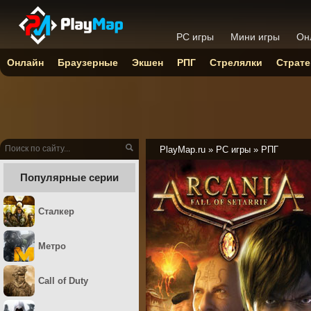
PC игры
Мини игры
Он
Онлайн
Браузерные
Экшен
РПГ
Стрелялки
Страте
PlayMap.ru
»
PC игры
»
РПГ
Популярные серии
Сталкер
Метро
Call of Duty