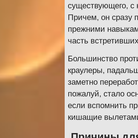
существующего, с 
Причем, он сразу п
прежними навыкам
часть встретивших
Большинство проти
краулеры, падальщ
заметно переработ
пожалуй, стало ос
если вспомнить пр
кишащие вылетами
Причины дл