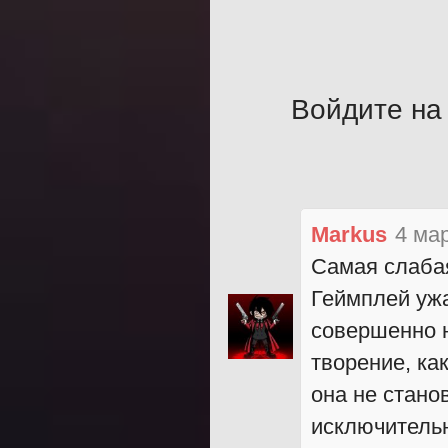
Войдите на 
Markus
4 ма
Самая слабая
Геймплей ужа
совершенно н
творение, ка
она не стано
исключительн