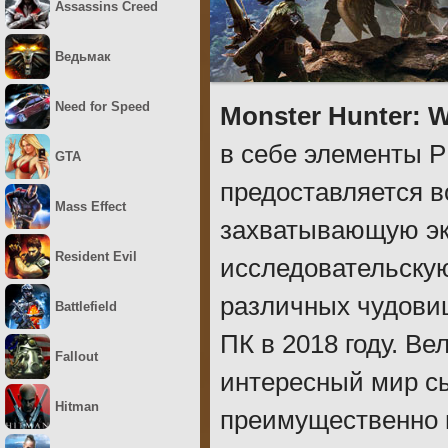
Assassins Creed
Ведьмак
Need for Speed
Monster Hunter: 
в себе элементы Р
GTA
предоставляется в
Mass Effect
захватывающую эк
Resident Evil
исследовательскую
различных чудови
Battlefield
ПК в 2018 году. В
Fallout
интересный мир сы
Hitman
преимущественно 