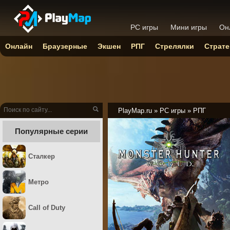
PC игры
Мини игры
Он
Онлайн
Браузерные
Экшен
РПГ
Стрелялки
Страте
PlayMap.ru
»
PC игры
»
РПГ
Популярные серии
Сталкер
Метро
Call of Duty