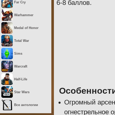
6-8 баллов.
Far Cry
Warhammer
Medal of Honor
Total War
Sims
Warcraft
Half-Life
Особенност
Star Wars
Огромный арсен
Все антологии
огнестрельное 