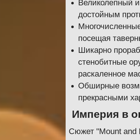
Великолепный и
достойным прот
Многочисленные
посещая таверн
Шикарно прораб
стенобитные ору
раскаленное мас
Обширные возмо
прекрасными ха
Империя в о
Сюжет "Mount and B