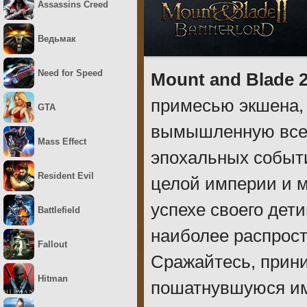
Assassins Creed
Ведьмак
Need for Speed
Mount and Blade 2
примесью экшена, 
GTA
вымышленную всел
Mass Effect
эпохальных событи
Resident Evil
целой империи и м
успехе своего дети
Battlefield
наиболее распрост
Fallout
Сражайтесь, прин
Hitman
пошатнувшуюся им