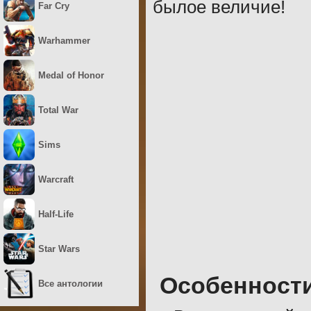
былое величие!
Far Cry
Warhammer
Medal of Honor
Total War
Sims
Warcraft
Half-Life
Star Wars
Особенност
Все антологии