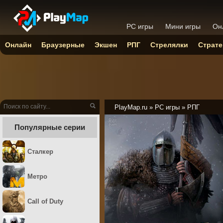
PC игры
Мини игры
Он
Онлайн
Браузерные
Экшен
РПГ
Стрелялки
Страте
PlayMap.ru
»
PC игры
»
РПГ
Популярные серии
Сталкер
Метро
Call of Duty