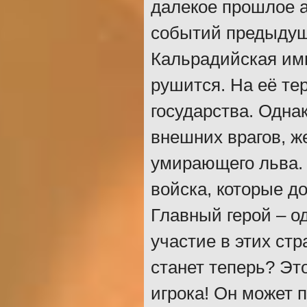
далекое прошлое а
событий предыдущ
Кальрадийская им
рушится. На её те
государства. Одна
внешних врагов, ж
умирающего льва. 
войска, которые д
Главный герой – о
участие в этих ст
станет теперь? Эт
игрока! Он может 