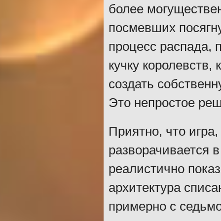
более могуществен
посмевших посягну
процесс распада, 
кучку королевств,
создать собственну
Это непростое реш
Приятно, что игра,
разворачивается 
реалистично показ
архитектура списа
примерно с седьмо