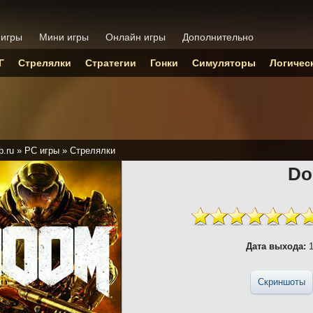
 игры
Мини игры
Онлайн игры
Дополнительно
Г
Стрелялки
Стратегии
Гонки
Симуляторы
Логичес
p.ru
»
PC игры
»
Стрелялки
D
Дата выхода:
1
Скриншоты