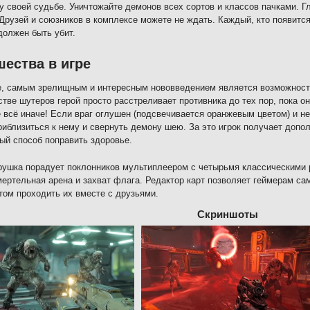
у своей судьбе. Уничтожайте демонов всех сортов и классов пачками. Гл
Друзей и союзников в комплексе можете не ждать. Каждый, кто появится
должен быть убит.
ества в игре
, самым зрелищным и интересным нововведением является возможность
тве шутеров герой просто расстреливает противника до тех пор, пока он
 всё иначе! Если враг оглушен (подсвечивается оранжевым цветом) и не
риблизиться к нему и свернуть демону шею. За это игрок получает допол
ый способ поправить здоровье.
рушка порадует поклонников мультиплеером с четырьмя классическими 
мертельная арена и захват флага. Редактор карт позволяет геймерам са
том проходить их вместе с друзьями.
Скриншоты