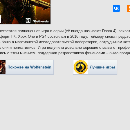
четвертая полноценная игра в серии (её иногда называют Doom 4), захв
форм ПК, Xbox One и PS4 состоялся в 2016 году. Геймеру снова предсто
 баню в марсианской исследовательской лаборатории, сотрудникам кот
то они и поплатились. Игра получила довольно хорошие отзывы от проф
ись с этим мнением, поддержав разработчиков финансами – было продан
Похожее на Wolfenstein
Лучшие игры