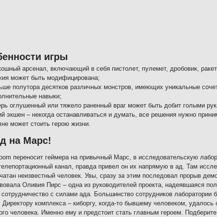
бенности игры
кошный арсенал, включающий в себя пистолет, пулемет, дробовик, ракет
жия может быть модифицирована;
ьше полутора десятков различных монстров, имеющих уникальные сочета
олнительные навыки;
ерь оглушенный или тяжело раненный враг может быть добит голыми рук
ий экшен – некогда останавливаться и думать, все решения нужно при
лне может стоить герою жизни.
д на Марс!
om переносит геймера на привычный Марс, в исследовательскую лабо
телепортационный канал, правда привел он их напрямую в ад. Там иссле
чатан неизвестный человек. Увы, сразу за этим последовал прорыв дем
вовала Оливия Пирс – одна из руководителей проекта, надеявшаяся пол
 сотрудничество с силами ада. Большинство сотрудников лаборатории б
 Директору комплекса – киборгу, когда-то бывшему человеком, удалось 
ого человека. Именно ему и предстоит стать главным героем. Подберит