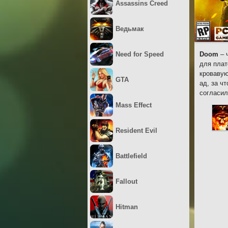
Assassins Creed
Ведьмак
Need for Speed
Doom
– 
для плат
кровавую
GTA
ад, за ч
согласил
Mass Effect
Resident Evil
Battlefield
Fallout
Hitman