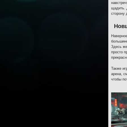
навстреч
щадить. 
сторону 
Новш
Наверное
большинс
Здесь же
просто п
прекрасн
Также иг
арена, с
чтобы по