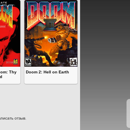
oom: Thy
Doom 2: Hell on Earth
d
писать отзыв.