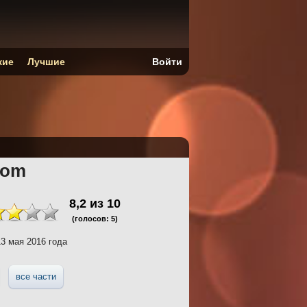
кие
Лучшие
Войти
oom
8,2
из
10
(голосов:
5
)
3 мая 2016 года
все части