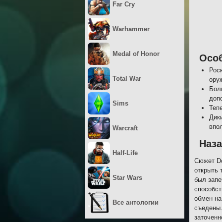
Far Cry
Warhammer
Medal of Honor
Осо
Рос
Total War
ору
Бол
доп
Sims
Теп
Дик
впо
Warcraft
Наза
Half-Life
Сюжет Do
открыть 
Star Wars
был запе
способст
обмен на
Все антологии
съедены.
заточенн