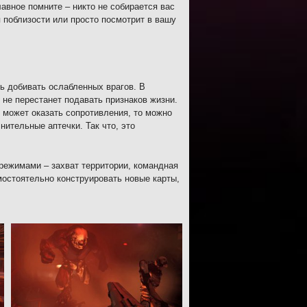
авное помните – никто не собирается вас
 поблизости или просто посмотрит в вашу
 добивать ослабленных врагов. В
 не перестанет подавать признаков жизни.
 может оказать сопротивления, то можно
нительные аптечки. Так что, это
режимами – захват территории, командная
мостоятельно конструировать новые карты,