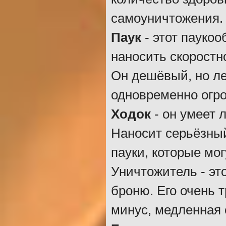
самоуничтожения.
Паук
- этот паукоо
наносить скоростн
Он дешёвый, но ле
одновременно огро
Ходок
- он умеет 
Наносит серьёзный
пауки, которые мо
Уничтожитель - эт
броню. Его очень 
минус, медленная 