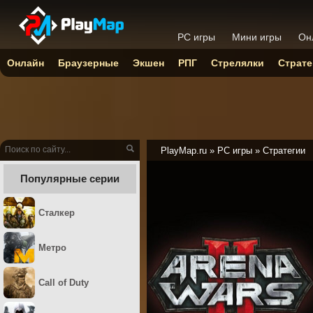
PC игры
Мини игры
Он
Онлайн
Браузерные
Экшен
РПГ
Стрелялки
Страте
PlayMap.ru
»
PC игры
»
Стратегии
Популярные серии
Сталкер
Метро
Call of Duty