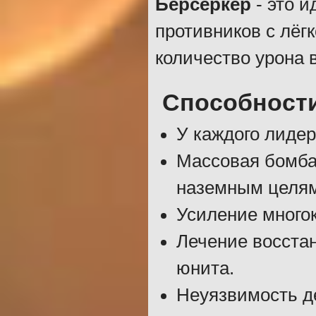
Берсеркер
- это 
противников с лёг
количество урона 
Способност
У каждого лидер
Массовая бомба
наземным целям
Усиление многок
Лечение восста
юнита.
Неуязвимость д