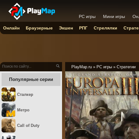
PC игры
Мини игры
Он
Онлайн
Браузерные
Экшен
РПГ
Стрелялки
Страте
PlayMap.ru
»
PC игры
»
Стратегии
Популярные серии
Сталкер
Метро
Call of Duty