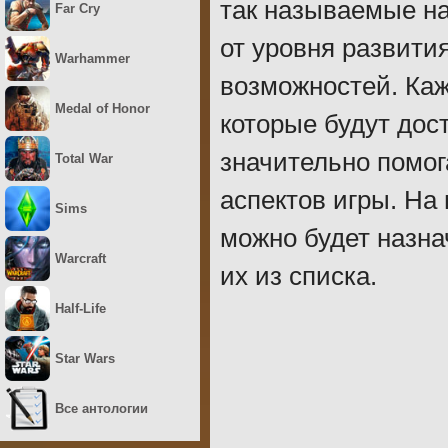
так называемые на
Far Cry
от уровня развити
Warhammer
возможностей. Каж
Medal of Honor
которые будут дос
значительно помо
Total War
аспектов игры. На
Sims
можно будет назна
Warcraft
их из списка.
Half-Life
Star Wars
Все антологии