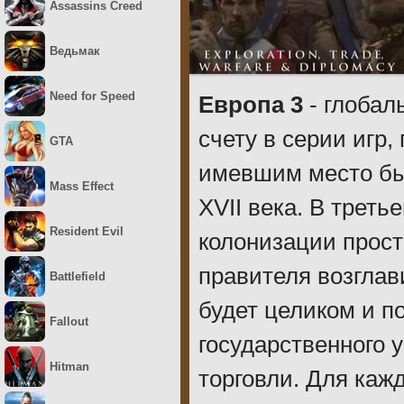
Assassins Creed
Ведьмак
Need for Speed
Европа 3
- глобал
счету в серии игр
GTA
имевшим место быт
Mass Effect
XVII века. В трет
Resident Evil
колонизации прост
правителя возглав
Battlefield
будет целиком и п
Fallout
государственного 
Hitman
торговли. Для каж