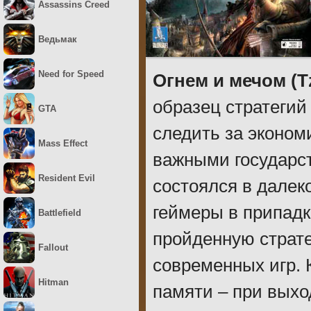
Assassins Creed
Ведьмак
Need for Speed
Огнем и мечом (Tz
образец стратегий
GTA
следить за эконом
Mass Effect
важными государс
Resident Evil
состоялся в далеко
геймеры в припадк
Battlefield
пройденную страте
Fallout
современных игр. 
Hitman
памяти – при выхо