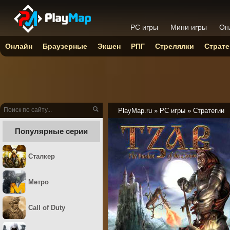
PC игры
Мини игры
Он
Онлайн
Браузерные
Экшен
РПГ
Стрелялки
Страте
PlayMap.ru
»
PC игры
»
Стратегии
Популярные серии
Сталкер
Метро
Call of Duty