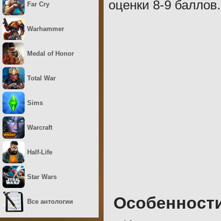
оценки 8-9 баллов.
Far Cry
Warhammer
Medal of Honor
Total War
Sims
Warcraft
Half-Life
Star Wars
Особенност
Все антологии