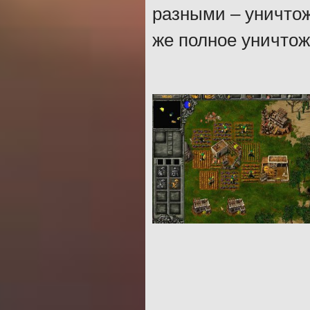
разными – уничтож
же полное уничтож