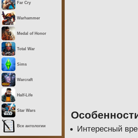
Far Cry
Warhammer
Medal of Honor
Total War
Sims
Warcraft
Half-Life
Star Wars
Особенност
Все антологии
Интересный вре