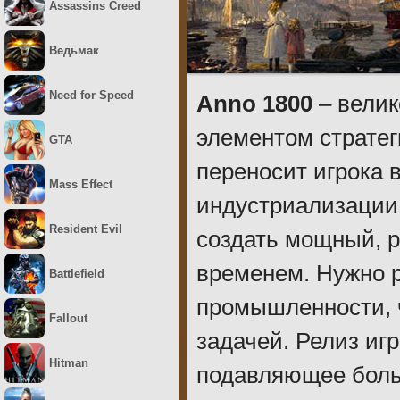
Assassins Creed
Ведьмак
Need for Speed
Anno 1800
– велик
элементом стратег
GTA
переносит игрока 
Mass Effect
индустриализации,
Resident Evil
создать мощный, р
временем. Нужно р
Battlefield
промышленности, ч
Fallout
задачей. Релиз игр
Hitman
подавляющее больш