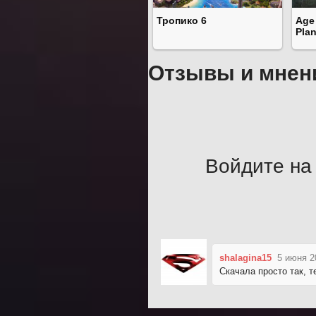
Тропико 6
Age
Plan
Отзывы и мнен
Войдите на 
shalagina15
5 июня 2
Скачала просто так, т