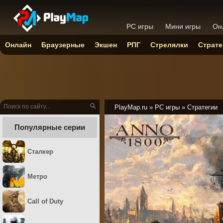
PC игры
Мини игры
Он
Онлайн
Браузерные
Экшен
РПГ
Стрелялки
Страте
PlayMap.ru
»
PC игры
»
Стратегии
Популярные серии
Сталкер
Метро
Call of Duty