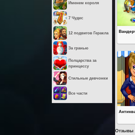
Именем короля
7 Чудес
Вандер
12 подвигов Геракла
За гранью
Полцарства за
принцессу
Стильные девчонки
Все части
Антикв
Отзывы 