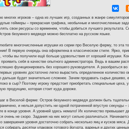
ю многих игроков – одна из лучших игр, созданных в жанре симуляторов 
ядлые геймеры – прекрасная графика, необычные и многочисленные зад
лять свои ресурсы со временем, чтобы добиться лучшего результата. 
стров безумного медведя можно бесплатно на русском языке.
любите многочисленные игрушки из серии про Веселую ферму, то эта то
ние! В первую очередь она оформлена в классическом стиле. Ярко, пр
, чтобы вы получили ещё больше удовольствия от хорошей игрушки. Коне
 проявить себя в качестве опытного администратора. Ведь в вашем рас
спешно функционировать без хорошего руководителя. А разобраться во в
первых уровнях достаточно легко вырастить определенное количество о
то дальше будет значительно сложнее. Зачем продавать сырье дешево, 
олоко в сыр? Поэтому игроку предстоит приобретать специальные цеха, 
вую продукцию, которая стоит куда дороже.
аг в Веселой ферме: Остров безумного медведя должен быть тщательн
граничено, и нельзя допустить ни одной потраченной впустую секунды – 
те в конце уровня. А уровней здесь немало! Их количество превышает д
ся очень не скоро. Задания на них могут сильно различаться. Начинаетс
о завершения уровня достаточно собрать несколько яиц и кусков мяса.
ся собирать десятки упаковок готового йогурта, варенья и других ценных