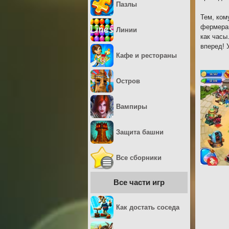
Пазлы
Тем, ком
фермерам
Линии
как часы
вперед! 
Кафе и рестораны
Остров
Вампиры
Защита башни
Все сборники
Все части игр
Как достать соседа