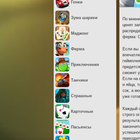
Гонки
Зума шарики
По мнени
ценят за
распреде
Маджонг
ферма: О
Ферма
Если вы 
впечатле
геймплея
Приключения
придется
сможет у
Если на 
Танчики
и яйца, 
сок, а м
Страшные
уже гото
Каждый ш
Карточные
строго о
результа
закончит
Пасьянсы
успешног
приходит