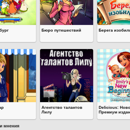
бург
Бюро путешествий
Берега изобил
ар
Агентство талантов
Delicious: Нов
Лилу
Премиум изда
и мнения