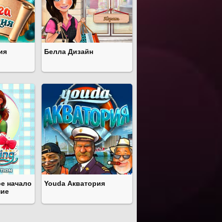
ия
Белла Дизайн
ое начало
Youda Акватория
ние