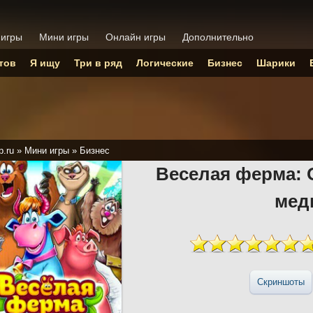
 игры
Мини игры
Онлайн игры
Дополнительно
тов
Я ищу
Три в ряд
Логические
Бизнес
Шарики
p.ru
»
Мини игры
»
Бизнес
Веселая ферма: 
мед
Скриншоты