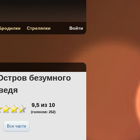
Бродилки
Стрелялки
Войти
Остров безумного
ведя
9,5
из
10
(голосов:
252
)
Все части