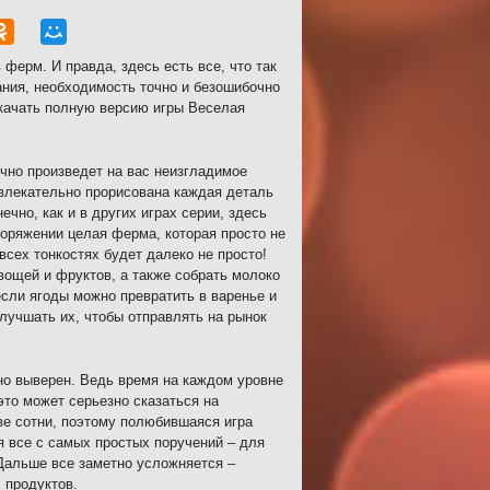
ферм. И правда, здесь есть все, что так
ания, необходимость точно и безошибочно
Скачать полную версию игры Веселая
чно произведет на вас неизгладимое
ивлекательно прорисована каждая деталь
чно, как и в других играх серии, здесь
поряжении целая ферма, которая просто не
сех тонкостях будет далеко не просто!
вощей и фруктов, а также собрать молоко
если ягоды можно превратить в варенье и
улучшать их, чтобы отправлять на рынок
о выверен. Ведь время на каждом уровне
это может серьезно сказаться на
ве сотни, поэтому полюбившаяся игра
я все с самых простых поручений – для
 Дальше все заметно усложняется –
 продуктов.