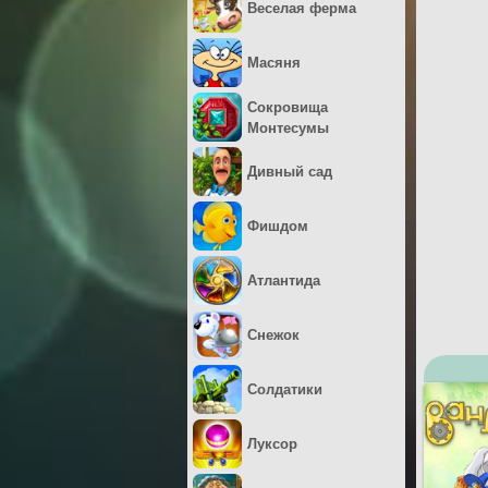
Веселая ферма
Масяня
Сокровища
Монтесумы
Дивный сад
Фишдом
Атлантида
Снежок
Солдатики
Луксор