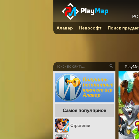
PC
Алавар
Невософт
Поиск предме
PlayMa
Самое популярное
Стратегии