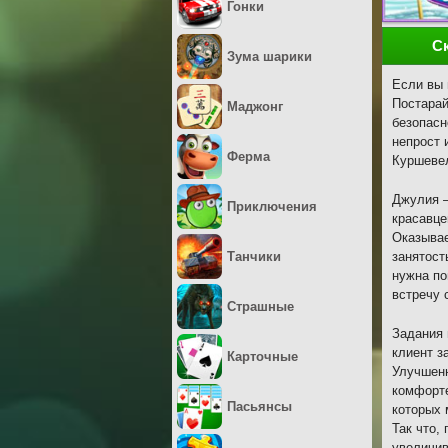
Гонки
С
Зума шарики
Если вы 
Постарай
Маджонг
безопасн
непрост 
Ферма
Куршевел
Джулия –
Приключения
красавце
Оказывае
Танчики
занятост
нужна по
встречу 
Страшные
Задания 
клиент з
Карточные
Улучшенн
комфорте
Пасьянсы
которых 
Так что,
увеличив