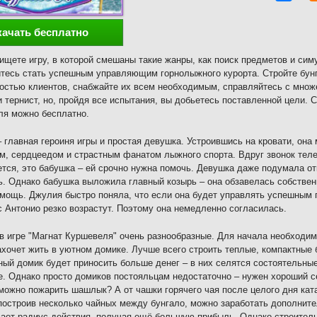
качать бесплатно
ищете игру, в которой смешаны такие жанры, как поиск предметов и симу
тесь стать успешным управляющим горнолыжного курорта. Стройте бунг
остью клиентов, снабжайте их всем необходимым, справляйтесь с множе
и тернист, но, пройдя все испытания, вы добьетесь поставленной цели.
я можно бесплатно.
 главная героиня игры и простая девушка. Устроившись на кровати, она
м, сердцеедом и страстным фанатом лыжного спорта. Вдруг звонок тел
тся, это бабушка – ей срочно нужна помочь. Девушка даже подумала от
ь. Однако бабушка выложила главный козырь – она обзавелась собстве
мощь. Джулия быстро поняла, что если она будет управлять успешным
с Антонио резко возрастут. Поэтому она немедленно согласилась.
в игре "Магнат Куршевеля" очень разнообразные. Для начала необходим
ахочет жить в уютном домике. Лучше всего строить теплые, компактные 
ый домик будет приносить больше денег – в них селятся состоятельны
. Однако просто домиков постояльцам недостаточно – нужен хороший се
можно пожарить шашлык? А от чашки горячего чая после целого дня ката
 построив несколько чайных между бунгало, можно заработать дополните
ает радиус действия, получая ещё большую прибыль. Однако строител