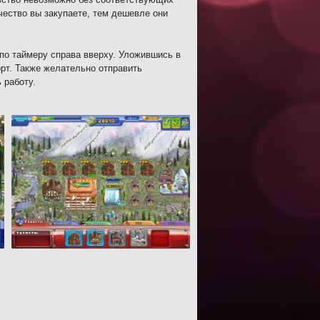
чество вы закупаете, тем дешевле они
по таймеру справа вверху. Уложившись в
орт. Также желательно отправить
 работу.