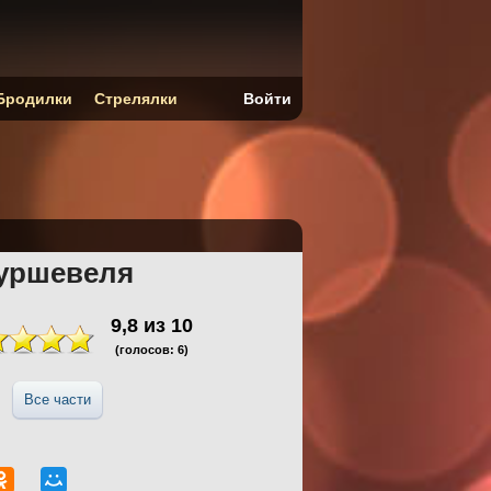
Бродилки
Стрелялки
Войти
Куршевеля
9,8
из
10
(голосов:
6
)
Все части