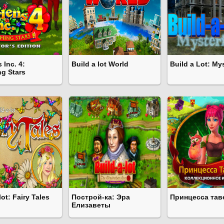
 Inc. 4:
Build a lot World
Build a Lot: Mys
g Stars
lot: Fairy Tales
Построй-ка: Эра
Принцесса тав
Елизаветы