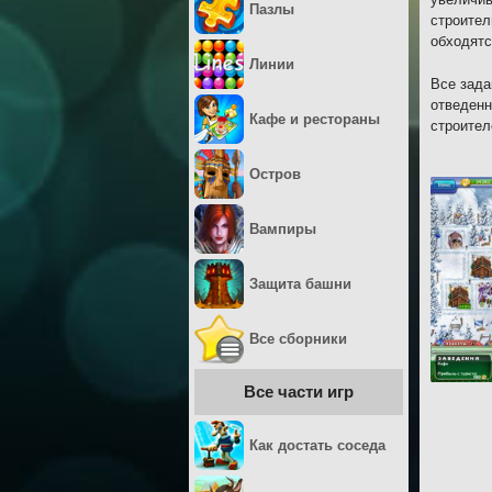
Пазлы
строител
обходятс
Линии
Все зада
отведенн
Кафе и рестораны
строител
Остров
Вампиры
Защита башни
Все сборники
Все части игр
Как достать соседа