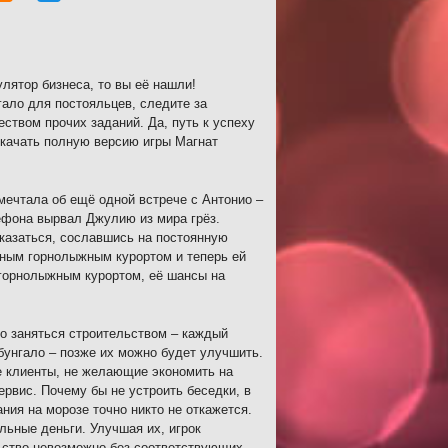
лятор бизнеса, то вы её нашли!
ало для постояльцев, следите за
ством прочих заданий. Да, путь к успеху
 Скачать полную версию игры Магнат
 мечтала об ещё одной встрече с Антонио –
ефона вырвал Джулию из мира грёз.
казаться, сославшись на постоянную
нным горнолыжным курортом и теперь ей
 горнолыжным курортом, её шансы на
о заняться строительством – каждый
бунгало – позже их можно будет улучшить.
е клиенты, не желающие экономить на
рвис. Почему бы не устроить беседки, в
ния на морозе точно никто не откажется.
льные деньги. Улучшая их, игрок
ьство невозможно без соответствующих