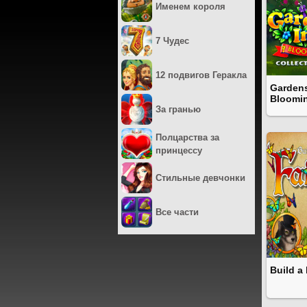
Именем короля
7 Чудес
12 подвигов Геракла
Gardens
Bloomin
За гранью
Полцарства за
принцессу
Стильные девчонки
Все части
Build a 