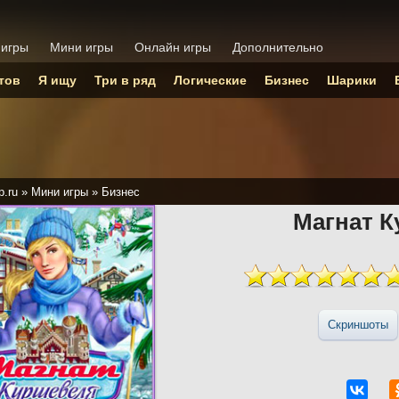
 игры
Мини игры
Онлайн игры
Дополнительно
тов
Я ищу
Три в ряд
Логические
Бизнес
Шарики
p.ru
»
Мини игры
»
Бизнес
Магнат 
Скриншоты