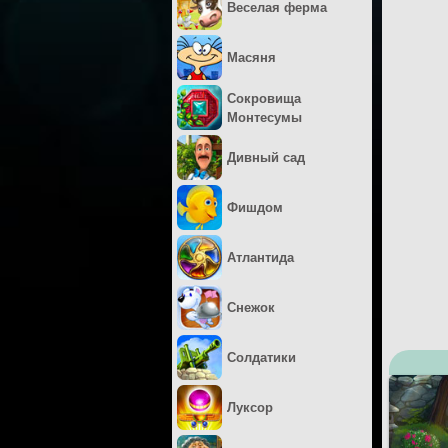
Веселая ферма
Масяня
Сокровища
Монтесумы
Дивный сад
Фишдом
Атлантида
Снежок
Солдатики
Луксор