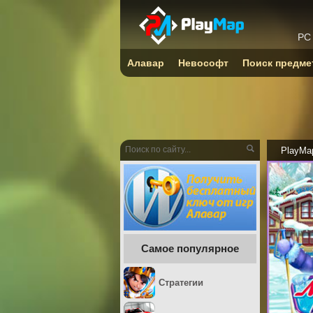
PC
Алавар
Невософт
Поиск предме
PlayMa
Самое популярное
Стратегии