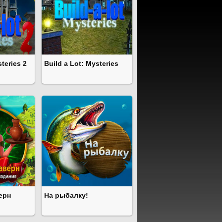
teries 2
Build a Lot: Mysteries
ерн
На рыбалку!