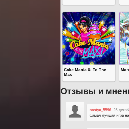
Cake Mania 6: To The
Маг
Max
Отзывы и мнен
nastya_5596
25 декаб
Самая лучшая игра на