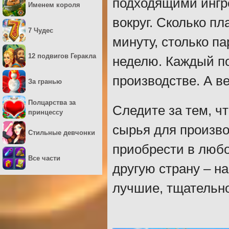
подходящими инг
Именем короля
вокруг. Сколько п
7 Чудес
минуту, столько п
12 подвигов Геракла
неделю. Каждый п
производстве. А в
За гранью
Полцарства за
Следите за тем, ч
принцессу
сырья для произво
Стильные девчонки
приобрести в любом
Все части
другую страну – н
лучшие, тщательн