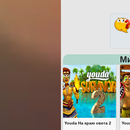
М
Youda На краю света 2
You