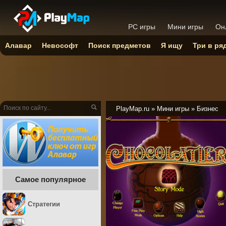
PC игры
Мини игры
Он
Алавар
Невософт
Поиск предметов
Я ищу
Три в ря
PlayMap.ru
»
Мини игры
»
Бизнес
Самое популярное
Стратегии