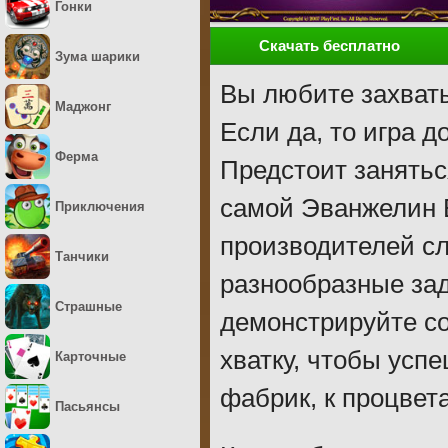
Гонки
Скачать бесплатно
Зума шарики
Вы любите захват
Маджонг
Если да, то игра 
Ферма
Предстоит занять
самой Эванжелин 
Приключения
производителей с
Танчики
разнообразные зад
Страшные
демонстрируйте с
хватку, чтобы усп
Карточные
фабрик, к процвет
Пасьянсы