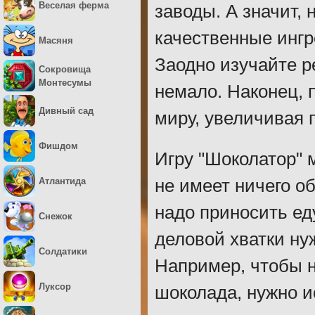
Веселая ферма
заводы. А значит,
качественные ингр
Масяня
Заодно изучайте р
Сокровища
Монтесумы
немало. Наконец, 
Дивный сад
миру, увеличивая 
Фишдом
Игру "Шоколатор" 
Атлантида
не имеет ничего о
надо приносить ед
Снежок
деловой хватки ну
Солдатики
Например, чтобы н
Луксор
шоколада, нужно и