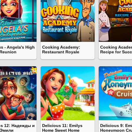
s - Angela's High
Cooking Academy:
Cooking Acade
 Reunion
Restaurant Royale
Recipe for Suc
us 12: Надежды и
Delicious 11: Emilys
Delicious 9: Em
 Эмили
Home Sweet Home
Honeymoon Cru