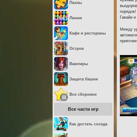
Пазлы
выздоров
порядок!
Гавайи и
Линии
Между ур
Кафе и рестораны
автомати
приятнее
Остров
Вампиры
Защита башни
Все сборники
Все части игр
Как достать соседа