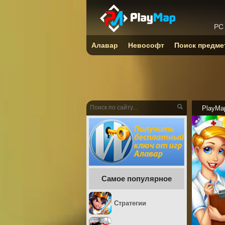
PC
Алавар
Невософт
Поиск предме
PlayMa
Самое популярное
Стратегии