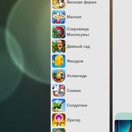
Веселая ферма
Масяня
Сокровища
Монтесумы
Дивный сад
Фишдом
Атлантида
Снежок
Солдатики
Луксор