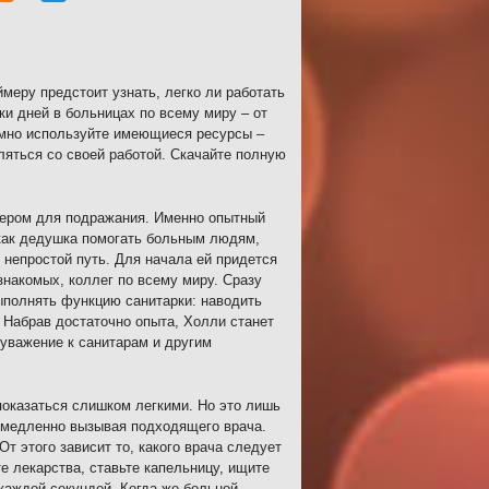
меру предстоит узнать, легко ли работать
ки дней в больницах по всему миру – от
умно используйте имеющиеся ресурсы –
яться со своей работой. Скачайте полную
имером для подражания. Именно опытный
 как дедушка помогать больным людям,
 непростой путь. Для начала ей придется
знакомых, коллег по всему миру. Сразу
выполнять функцию санитарки: наводить
! Набрав достаточно опыта, Холли станет
уважение к санитарам и другим
показаться слишком легкими. Но это лишь
немедленно вызывая подходящего врача.
т этого зависит то, какого врача следует
е лекарства, ставьте капельницу, ищите
каждой секундой. Когда же больной