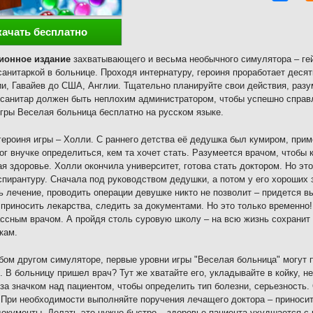
качать бесплатно
ионное издание
захватывающего и весьма необычного симулятора – гей
санитаркой в больнице. Проходя интернатуру, героиня проработает десят
и, Гавайев до США, Англии. Тщательно планируйте свои действия, раз
санитар должен быть неплохим администратором, чтобы успешно справл
гры Веселая больница бесплатно на русском языке.
героиня игры – Холли. С раннего детства её дедушка был кумиром, пр
ог внучке определиться, кем та хочет стать. Разумеется врачом, чтобы
я здоровье. Холли окончила университет, готова стать доктором. Но это
спирантуру. Сначала под руководством дедушки, а потом у его хороших 
ь лечение, проводить операции девушке никто не позволит – придется 
 приносить лекарства, следить за документами. Но это только временно
ссным врачом. А пройдя столь суровую школу – на всю жизнь сохранит 
кам.
бом другом симуляторе, первые уровни игры "Веселая больница" могут 
. В больницу пришел врач? Тут же хватайте его, укладывайте в койку, 
за значком над пациентом, чтобы определить тип болезни, серьезность. О
 При необходимости выполняйте поручения лечащего доктора – приносит
окументы. Делать это нужно быстро – здоровье пациента ухудшается с 