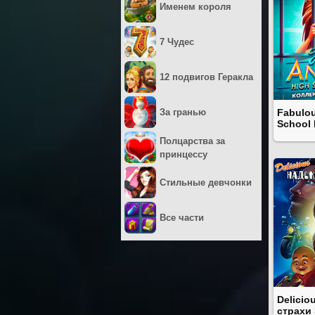
Именем короля
7 Чудес
12 подвигов Геракла
За гранью
Fabulou
School
Полцарства за
принцессу
Стильные девчонки
Все части
Delicio
страхи