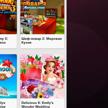
my 3:
Шеф-повар 2: Мировая
cess
Кухня
ilys
Delicious 8: Emily's
ise
Wonder Wedding