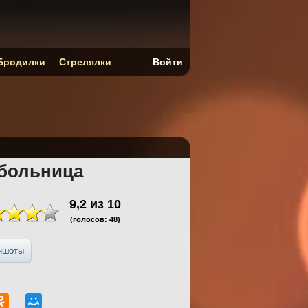
Бродилки
Стрелялки
Войти
 больница
9,2
из
10
(голосов:
48
)
ншоты