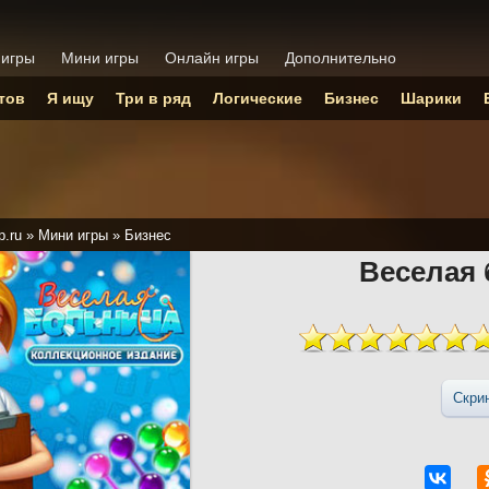
 игры
Мини игры
Онлайн игры
Дополнительно
тов
Я ищу
Три в ряд
Логические
Бизнес
Шарики
p.ru
»
Мини игры
»
Бизнес
Веселая
Скри