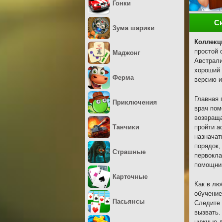
Гонки
С
Зума шарики
Коллекц
простой 
Маджонг
Австрали
хороший 
Ферма
версию и
Главная 
Приключения
врач пом
возвраща
Танчики
пройти а
назначат
порядок,
Страшные
первокла
помощни
Карточные
Как в лю
обучение
Пасьянсы
Следите 
вызвать.
нужные д