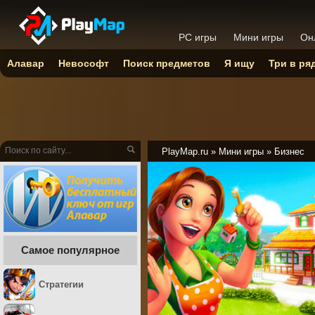
PC игры
Мини игры
Он
Алавар
Невософт
Поиск предметов
Я ищу
Три в ря
PlayMap.ru
»
Мини игры
»
Бизнес
Самое популярное
Стратегии