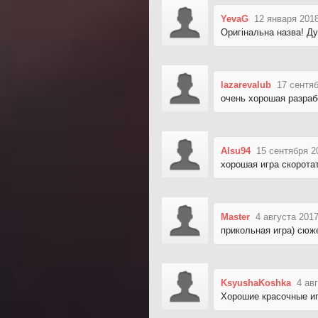
YevaG
12 января 2018
Оригінальна назва! Ду
lazarevalub
17 сентяб
очень хорошая разраб
Alsu94
15 сентября 2
хорошая игра скорота
Master
4 августа 2017
прикольная игра) сюж
KsyushaKoshka
4 ав
Хорошие красочные и