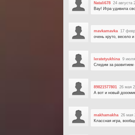
Natali678
24 августа 
Вау! Игра удивила св
mavkamavka
17 февр
очень круто, весело 
leratetyukhina
9 июля
Следим за развитием 
89821577801
26 мая 2
А вот и новый доооми
makhamakha
26 мая 
Классная игра, вообщ