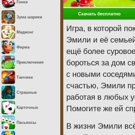
Гонки
Скачать бесплатно
Зума шарики
Игра, в которой по
Маджонг
Эмили и её семьей
Ферма
ещё более суровое
бороться за дом с
Приключения
с новыми соседями
Танчики
счастью, Эмили п
Страшные
работая в любых у
Помогите же ей сп
Карточные
Пасьянсы
В жизни Эмили вс