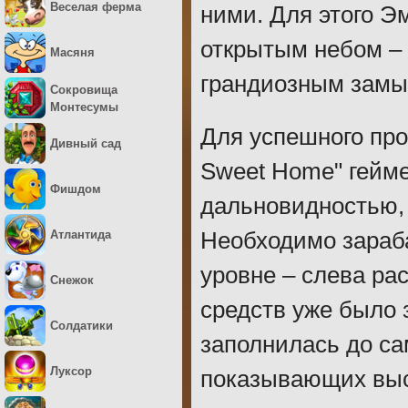
Веселая ферма
ними. Для этого Э
открытым небом – 
Масяня
грандиозным замы
Сокровища
Монтесумы
Для успешного про
Дивный сад
Sweet Home" гейм
Фишдом
дальновидностью,
Атлантида
Необходимо зараб
уровне – слева ра
Снежок
средств уже было 
Солдатики
заполнилась до сам
Луксор
показывающих выс