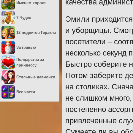
качества админист
Именем короля
Эмили приходится
7 Чудес
и уборщицы. Смотр
12 подвигов Геракла
посетители – соот
За гранью
несколько секунд п
Полцарства за
Быстро соберите 
принцессу
Потом заберите де
Стильные девчонки
на столиках. Снач
Все части
не слишком много,
постепенно ассорт
привлеченные слух
Сумеете ли вы об