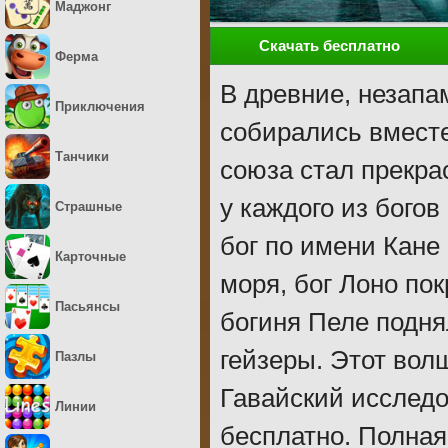
Маджонг
Скачать бесплатно
Ферма
В древние, незапа
Приключения
собирались вместе
Танчики
союза стал прекра
у каждого из бого
Страшные
бог по имени Кане
Карточные
моря, бог Лоно по
Пасьянсы
богиня Пеле подн
гейзеры. Этот вол
Пазлы
Гавайский исследо
Линии
бесплатно. Полная