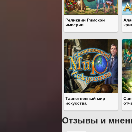
Реликвии Римской
Ала
империи
кри
Таинственный мир
Свя
искусства
отч
Отзывы и мнен