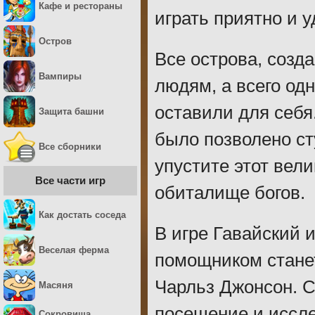
Кафе и рестораны
играть приятно и у
Остров
Все острова, соз
Вампиры
людям, а всего од
оставили для себя
Защита башни
было позволено ст
Все сборники
упустите этот вел
Все части игр
обиталище богов.
Как достать соседа
В игре Гавайский 
Веселая ферма
помощником стане
Чарльз Джонсон. С
Масяня
посещение и иссле
Сокровища