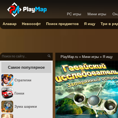
PC игры
Мини игры
Он
Алавар
Невософт
Поиск предметов
Я ищу
Три в ря
PlayMap.ru
»
Мини игры
»
Я ищу
Самое популярное
Стратегии
Гонки
Зума шарики