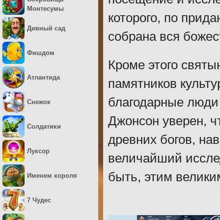
Монтесумы
которого, по прида
Дивный сад
собрана вся божес
Фишдом
Кроме этого свят
Атлантида
памятников культу
благодарные люди 
Снежок
Джонсон уверен, чт
Солдатики
древних богов, на
Луксор
величайший иссле
быть, этим велики
Именем короля
7 Чудес